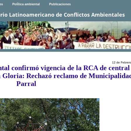
es
Política ambiental
Publicaciones
rio Latinoamericano de Conflictos Ambientales
12 de Febrer
al confirmó vigencia de la RCA de central
a Gloria: Rechazó reclamo de Municipalida
Parral