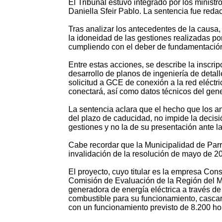
El Tribunal estuvo integrado por los ministr
Daniella Sfeir Pablo. La sentencia fue redact
Tras analizar los antecedentes de la causa,
la idoneidad de las gestiones realizadas por
cumpliendo con el deber de fundamentación 
Entre estas acciones, se describe la inscri
desarrollo de planos de ingeniería de detalle
solicitud a GCE de conexión a la red eléctric
conectará, así como datos técnicos del gen
La sentencia aclara que el hecho que los 
del plazo de caducidad, no impide la decisi
gestiones y no la de su presentación ante l
Cabe recordar que la Municipalidad de Parr
invalidación de la resolución de mayo de 20
El proyecto, cuyo titular es la empresa Con
Comisión de Evaluación de la Región del Ma
generadora de energía eléctrica a través 
combustible para su funcionamiento, cascaril
con un funcionamiento previsto de 8.200 ho