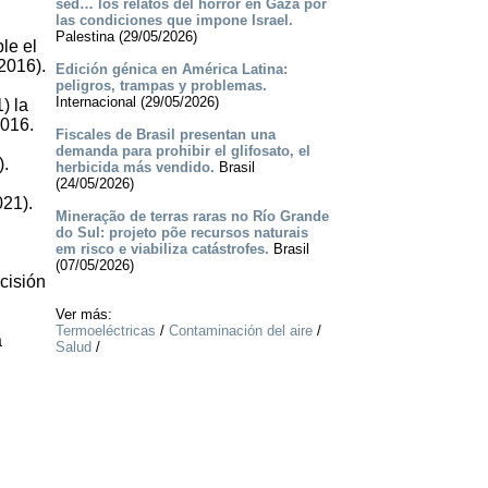
sed… los relatos del horror en Gaza por
las condiciones que impone Israel.
Palestina (29/05/2026)
le el
2016).
Edición génica en América Latina:
peligros, trampas y problemas.
Internacional (29/05/2026)
) la
2016.
Fiscales de Brasil presentan una
demanda para prohibir el glifosato, el
).
herbicida más vendido.
Brasil
(24/05/2026)
021).
Mineração de terras raras no Río Grande
do Sul: projeto põe recursos naturais
em risco e viabiliza catástrofes.
Brasil
(07/05/2026)
cisión
Ver más:
Termoeléctricas
/
Contaminación del aire
/
a
Salud
/