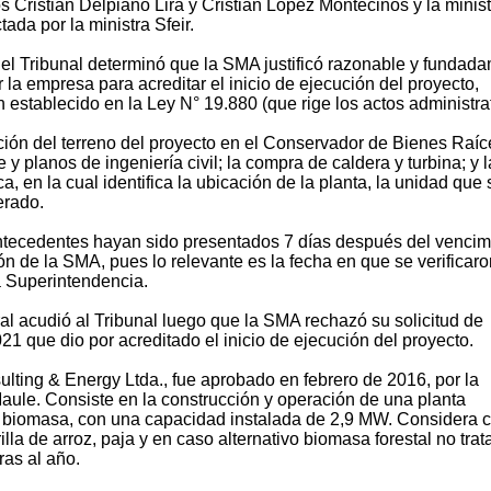
os Cristián Delpiano Lira y Cristián López Montecinos y la minis
ada por la ministra Sfeir.
 el Tribunal determinó que la SMA justificó razonable y fundad
 la empresa para acreditar el inicio de ejecución del proyecto,
establecido en la Ley N° 19.880 (que rige los actos administra
pción del terreno del proyecto en el Conservador de Bienes Raíce
 y planos de ingeniería civil; la compra de caldera y turbina; y l
a, en la cual identifica la ubicación de la planta, la unidad que 
erado.
antecedentes hayan sido presentados 7 días después del vencim
ón de la SMA, pues lo relevante es la fecha en que se verificaro
a Superintendencia.
al acudió al Tribunal luego que la SMA rechazó su solicitud de
21 que dio por acreditado el inicio de ejecución del proyecto.
sulting & Energy Ltda., fue aprobado en febrero de 2016, por la
ule. Consiste en la construcción y operación de una planta
de biomasa, con una capacidad instalada de 2,9 MW. Considera
la de arroz, paja y en caso alternativo biomasa forestal no trat
ras al año.