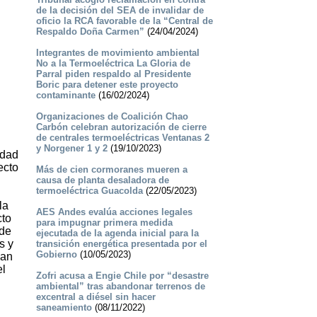
de la decisión del SEA de invalidar de
oficio la RCA favorable de la “Central de
Respaldo Doña Carmen”
(24/04/2024)
Integrantes de movimiento ambiental
No a la Termoeléctrica La Gloria de
Parral piden respaldo al Presidente
Boric para detener este proyecto
contaminante
(16/02/2024)
Organizaciones de Coalición Chao
Carbón celebran autorización de cierre
de centrales termoeléctricas Ventanas 2
y Norgener 1 y 2
(19/10/2023)
idad
ecto
Más de cien cormoranes mueren a
causa de planta desaladora de
termoeléctrica Guacolda
(22/05/2023)
la
AES Andes evalúa acciones legales
cto
para impugnar primera medida
 de
ejecutada de la agenda inicial para la
s y
transición energética presentada por el
Gobierno
(10/05/2023)
dan
el
Zofri acusa a Engie Chile por “desastre
ambiental” tras abandonar terrenos de
excentral a diésel sin hacer
saneamiento
(08/11/2022)