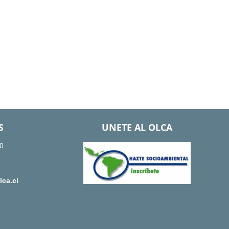
S
UNETE AL OLCA
0
ca.cl