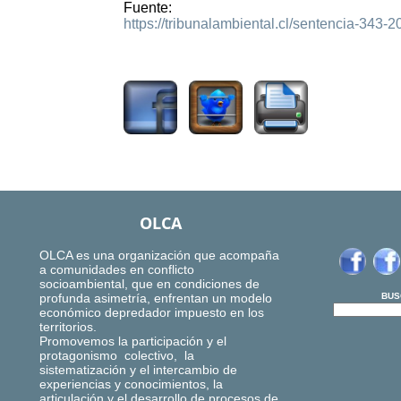
Fuente:
https://tribunalambiental.cl/sentencia-343-2
1250
OLCA
OLCA es una organización que acompaña
a comunidades en conflicto
socioambiental, que en condiciones de
profunda asimetría, enfrentan un modelo
BUS
económico depredador impuesto en los
territorios.
Promovemos la participación y el
protagonismo colectivo, la
sistematización y el intercambio de
experiencias y conocimientos, la
articulación y el desarrollo de procesos de