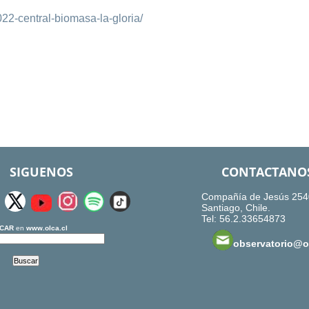
022-central-biomasa-la-gloria/
SIGUENOS
CONTACTANO
Compañía de Jesús 254
Santiago, Chile.
Tel: 56.2.33654873
CAR
en
www.olca.cl
observatorio@ol