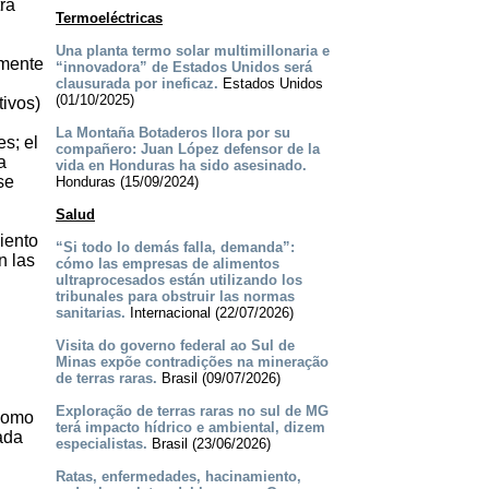
tra
Termoeléctricas
Una planta termo solar multimillonaria e
amente
“innovadora” de Estados Unidos será
clausurada por ineficaz.
Estados Unidos
(01/10/2025)
tivos)
La Montaña Botaderos llora por su
s; el
compañero: Juan López defensor de la
a
vida en Honduras ha sido asesinado.
se
Honduras (15/09/2024)
Salud
iento
“Si todo lo demás falla, demanda”:
n las
cómo las empresas de alimentos
ultraprocesados están utilizando los
tribunales para obstruir las normas
sanitarias.
Internacional (22/07/2026)
Visita do governo federal ao Sul de
Minas expõe contradições na mineração
de terras raras.
Brasil (09/07/2026)
Exploração de terras raras no sul de MG
 como
terá impacto hídrico e ambiental, dizem
ada
especialistas.
Brasil (23/06/2026)
Ratas, enfermedades, hacinamiento,