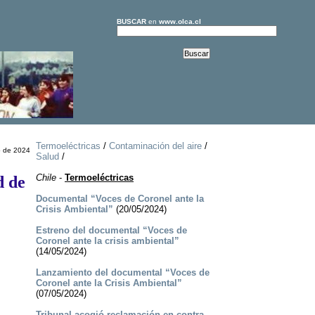
BUSCAR
en
www.olca.cl
Termoeléctricas
/
Contaminación del aire
/
o de 2024
Salud
/
Chile
-
Termoeléctricas
d de
Documental “Voces de Coronel ante la
Crisis Ambiental”
(20/05/2024)
Estreno del documental “Voces de
Coronel ante la crisis ambiental”
(14/05/2024)
Lanzamiento del documental “Voces de
Coronel ante la Crisis Ambiental”
(07/05/2024)
Tribunal acogió reclamación en contra