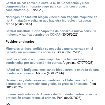
Central Ralco: convenio entre la U. de Concepción y Enel
comprometía millonario pago para cumplir con proceso
sancionatorio
(01/09/2025)
Noruegos de Statkraft niegan vínculo con tragedia mapuche en
río Pilmaiquén y señalan que hay otra hidroeléctrica aguas
arriba
(23/08/2025)
Central Rucalhue: Corte Suprema da portazo a nueva consulta
indígena y ratifica permiso de CONAF
(30/06/2025)
Pueblos originarios
Minerales críticos: política se negocia a puerta cerrada en el
Senado sin movimientos sociales.
Brasil (16/07/2026)
Justicia absolvió a mujeres mapuche que habían sido
condenadas por usurpación de tierras.
Argentina (07/07/2026)
“¡Aquí no!”: indígenas mexicanos bloquearon la entrada de una
planta de amoníaco.
México (16/06/2026)
Defensoras y defensores ambientales de Chile llevan a Lima
denuncias por extractivismo y falta de protección estatal.
Perú
(10/06/2026)
Líderes ambientales de América del Sur alertan sobre crisis de
protección estatal frente al crimen.
Perú (04/06/2026)
Río