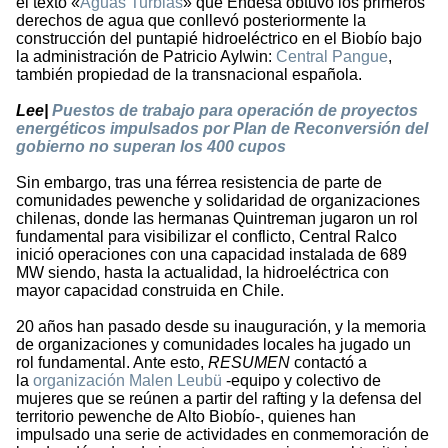
el texto «
Aguas Turbias
» que Endesa obtuvo los primeros
derechos de agua que conllevó posteriormente la
construcción del puntapié hidroeléctrico en el Biobío bajo
la administración de Patricio Aylwin:
Central Pangue
,
también propiedad de la transnacional española.
Lee|
Puestos de trabajo para operación de proyectos
energéticos impulsados por Plan de Reconversión del
gobierno no superan los 400 cupos
Sin embargo, tras una férrea resistencia de parte de
comunidades pewenche y solidaridad de organizaciones
chilenas, donde las hermanas Quintreman jugaron un rol
fundamental para visibilizar el conflicto, Central Ralco
inició operaciones con una capacidad instalada de 689
MW siendo, hasta la actualidad, la hidroeléctrica con
mayor capacidad construida en Chile.
20 años han pasado desde su inauguración, y la memoria
de organizaciones y comunidades locales ha jugado un
rol fundamental. Ante esto,
RESUMEN
contactó a
la
organización Malen Leubü
-equipo y colectivo de
mujeres que se reúnen a partir del rafting y la defensa del
territorio pewenche de Alto Biobío-, quienes han
impulsado una serie de actividades en conmemoración de