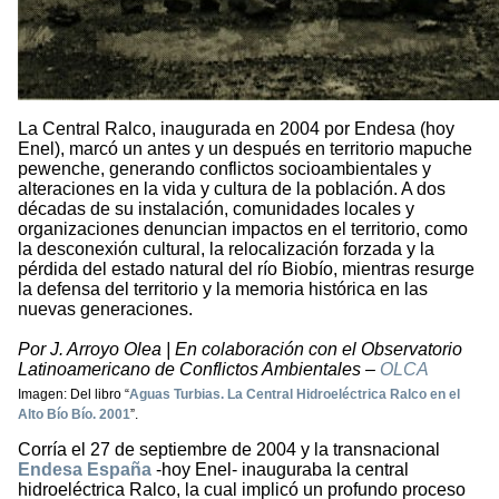
La Central Ralco, inaugurada en 2004 por Endesa (hoy
Enel), marcó un antes y un después en territorio mapuche
pewenche, generando conflictos socioambientales y
alteraciones en la vida y cultura de la población. A dos
décadas de su instalación, comunidades locales y
organizaciones denuncian impactos en el territorio, como
la desconexión cultural, la relocalización forzada y la
pérdida del estado natural del río Biobío, mientras resurge
la defensa del territorio y la memoria histórica en las
nuevas generaciones.
Por J. Arroyo Olea | En colaboración con el Observatorio
Latinoamericano de Conflictos Ambientales –
OLCA
Imagen: Del libro “
Aguas Turbias. La Central Hidroeléctrica Ralco en el
Alto Bío Bío. 2001
”.
Corría el 27 de septiembre de 2004 y la transnacional
Endesa España
-hoy Enel- inauguraba la central
hidroeléctrica Ralco, la cual implicó un profundo proceso