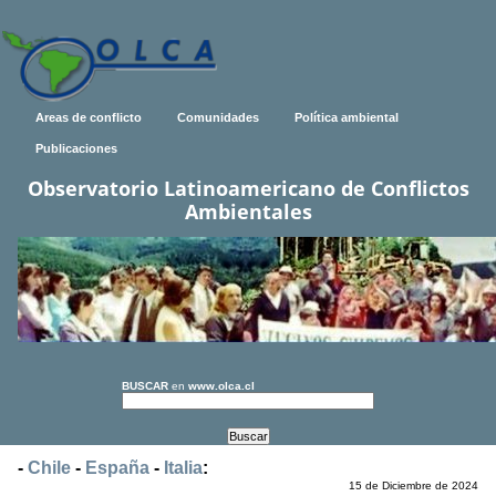
Areas de conflicto
Comunidades
Política ambiental
Publicaciones
Observatorio Latinoamericano de Conflictos
Ambientales
BUSCAR
en
www.olca.cl
-
Chile
-
España
-
Italia
:
15 de Diciembre de 2024