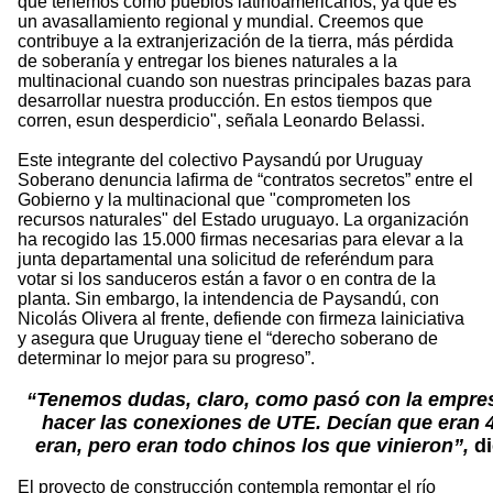
que tenemos como pueblos latinoamericanos, ya que es
un avasallamiento regional y mundial. Creemos que
contribuye a la extranjerización de la tierra, más pérdida
de soberanía y entregar los bienes naturales a la
multinacional cuando son nuestras principales bazas para
desarrollar nuestra producción. En estos tiempos que
corren, esun desperdicio", señala Leonardo Belassi.
Este integrante del colectivo Paysandú por Uruguay
Soberano denuncia lafirma de “contratos secretos” entre el
Gobierno y la multinacional que "comprometen los
recursos naturales" del Estado uruguayo. La organización
ha recogido las 15.000 firmas necesarias para elevar a la
junta departamental una solicitud de referéndum para
votar si los sanduceros están a favor o en contra de la
planta. Sin embargo, la intendencia de Paysandú, con
Nicolás Olivera al frente, defiende con firmeza lainiciativa
y asegura que Uruguay tiene el “derecho soberano de
determinar lo mejor para su progreso”.
“Tenemos dudas, claro, como pasó con la empres
hacer las conexiones de UTE. Decían que eran 
eran, pero eran todo chinos los que vinieron”,
di
El proyecto de construcción contempla remontar el río