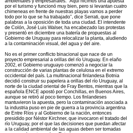
ambientales y empresariales. "Aquí hicimos una apuesta
por el turismo y funcionó muy bien, pero si levantan cuatro
chimeneas en frente de nuestras playas vamos a perder
todo por lo que se ha trabajado", dice Serrati, que pone
palabras a la oposición de toda una ciudad. El intendente
de Colón, José Luis Walser, ha encabezado las protestas
y presentó en diciembre una batería de propuestas al
Gobierno de Uruguay para relocalizar la planta, aludiendo
a la contaminación visual, del agua y del aire.
No es el primer conflicto binacional que nace de un
proyecto empresarial a orillas del río Uruguay. En elaño
2002, el Gobierno uruguayo comenzó a negociar la
construcción de varias plantas de celulosa en el extremo
occidental del país. La multinacional finlandesa Botnia
decidió construir su papelera a orillas del río Uruguay, al
norte de la ciudad oriental de Fray Bentos, mientras que la
española ENCE apostó por Conchillas, en Buenos Aires,
aunque se retiró al poco tiempo. Los finlandeses
mantuvieron la apuesta, pero la contaminación asociada a
la industria puso en pie de guerra a la provincia argentina
de Entre Ríos y al Gobierno de la nación, entonces
presidido por Néstor Kirchner, que invocaron el tratado del
río Uruguay, por el que las decisiones que puedan afectar
a la calidad ambiental de las aguas deben ser tomadas