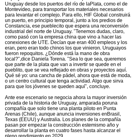
Uruguay desde los puertos del río de laPlata, como el de
Montevideo, para transportar los materiales necesarios
para levantar el complejo. Para ello, HIF Global construirá
un puerto, en principio temporal, junto a los predios de
Constancia, ese pueblecito que espera una reconversión
industrial del norte de Uruguay. "Tenemos dudas, claro,
como pasó con la empresa china que vino a hacer las
conexiones de UTE. Decían que eran 400 empleos y los
eran, pero eran todo chinos los que vinieron. Uruguayos
fueron repoquitos. ¿Dónde está la mano de obra
local?",dice Daniela Torena. "Sea lo que sea, queremos
que parte de la plata que van a invertir se quede en el
pueblito, que se vea reflejado en obras y proyectos aquí.
Qué sé yo: una cancha de pádel, ahora que está de moda,
o un centro cultural que tenga actividad. Algo que sirva
para que los jóvenes se queden aquí", concluye.
Ante ese escenario se negocia ahora la mayor inversión
privada de la historia de Uruguay, amparada poruna
compañía que solo tiene una planta piloto en Punta
Arenas (Chile), aunque anuncia inversiones enBrasil,
Texas (EEUU) y Australia. Los planes de la compañía
pasan por empezar la construcción estemismo año y
desarrollar la planta en cuatro fases hasta alcanzar el
pleno rendimiento en 2029.