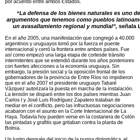
por acuerdo entre ambos Estados.
“La defensa de los bienes naturales es uno de
argumentos que tenemos como pueblos latinoame
un avasallamiento regional y mundial”,
señala 
En el año 2005, una manifestación que congregó a 40.000
argentinos y uruguayos tomó por la fuerza el puente
internacional y cerró la frontera entre ambos países. Fue
así como empezó una larga etapa de cortesde tránsito
intermitentes que se extendió durante los años posteriores
con fuertes afecciones a la economía uruguaya. Sin
embargo, la presión social y la oposición frontal de los
gobernadores de la provincia de Entre Ríos no impidieron
que en el año 2007 el presidente uruguayo Tabaré
Vázquez autorizara la puesta en marcha de la instalación.
La tensión se disparó entre los dos países mientras Juan
Carlos I y José Luis Rodríguez Zapatero trataban de
mediar en el conflicto, pero las infructuosas negociaciones
acabaron con el asunto en la Corte Internacional de La
Haya. Todavía hoy pueden verse en la costanera de Colón
las pintadas y grafitis que gritaban contra la planta de
Botnia.
Un lustro después del inicio de la pugna diplomática, el