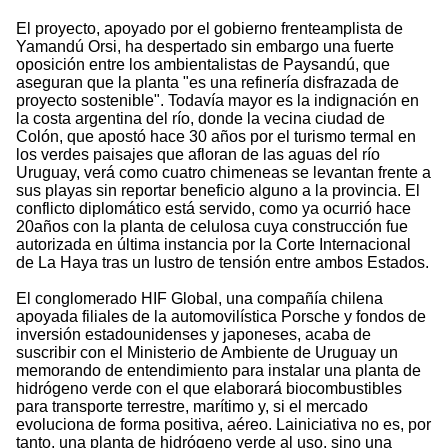
El proyecto, apoyado por el gobierno frenteamplista de
Yamandú Orsi, ha despertado sin embargo una fuerte
oposición entre los ambientalistas de Paysandú, que
aseguran que la planta "es una refinería disfrazada de
proyecto sostenible". Todavía mayor es la indignación en
la costa argentina del río, donde la vecina ciudad de
Colón, que apostó hace 30 años por el turismo termal en
los verdes paisajes que afloran de las aguas del río
Uruguay, verá como cuatro chimeneas se levantan frente a
sus playas sin reportar beneficio alguno a la provincia. El
conflicto diplomático está servido, como ya ocurrió hace
20años con la planta de celulosa cuya construcción fue
autorizada en última instancia por la Corte Internacional
de La Haya tras un lustro de tensión entre ambos Estados.
El conglomerado HIF Global, una compañía chilena
apoyada filiales de la automovilística Porsche y fondos de
inversión estadounidenses y japoneses, acaba de
suscribir con el Ministerio de Ambiente de Uruguay un
memorando de entendimiento para instalar una planta de
hidrógeno verde con el que elaborará biocombustibles
para transporte terrestre, marítimo y, si el mercado
evoluciona de forma positiva, aéreo. Lainiciativa no es, por
tanto, una planta de hidrógeno verde al uso, sino una