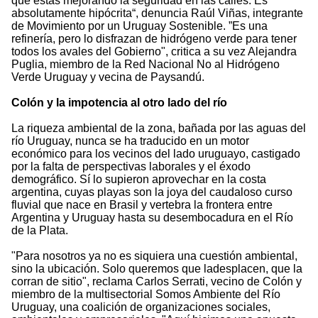
que estás mejorando la seguridad en las calles. Es
absolutamente hipócrita“, denuncia Raúl Viñas, integrante
de Movimiento por un Uruguay Sostenible. ”Es una
refinería, pero lo disfrazan de hidrógeno verde para tener
todos los avales del Gobierno", critica a su vez Alejandra
Puglia, miembro de la Red Nacional No al Hidrógeno
Verde Uruguay y vecina de Paysandú.
Colón y la impotencia al otro lado del río
La riqueza ambiental de la zona, bañada por las aguas del
río Uruguay, nunca se ha traducido en un motor
económico para los vecinos del lado uruguayo, castigado
por la falta de perspectivas laborales y el éxodo
demográfico. Sí lo supieron aprovechar en la costa
argentina, cuyas playas son la joya del caudaloso curso
fluvial que nace en Brasil y vertebra la frontera entre
Argentina y Uruguay hasta su desembocadura en el Río
de la Plata.
"Para nosotros ya no es siquiera una cuestión ambiental,
sino la ubicación. Solo queremos que ladesplacen, que la
corran de sitio", reclama Carlos Serrati, vecino de Colón y
miembro de la multisectorial Somos Ambiente del Río
Uruguay, una coalición de organizaciones sociales,