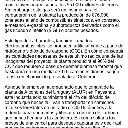
monto inversor que supera los 55.000 millones de euros.
Sin embargo, este gas será un insumo para el
verdaderofin de la planta: la producción de 876.000
toneladas al año de combustibles sintéticos, en concreto,
e-metanol, e-gasolina y subproductos derivados como el
gas licuado sintético (e-GL) o aceites pesados.
Este tipo de carburantes, también llamados
electrocombustibles, se producen artificialmente a partir de
hidrógeno y dióxido de carbono (CO2). En cómo conseguir
las cantidades necesarias de este último radica una de las
incógnitas del proyecto: la planta producirá el 96% del
CO2 que requiere a base de quemar biomasa forestal que
trasladará en una media de 110 camiones diarios, según
consta en el proyecto presentado al Gobierno.
Aunque la empresa ha pregonado que lo tomará de la
planta de Alcoholes del Uruguay (ALUR) en Paysandú,
esta industria solo suministrará el 4% del dióxido de
carbono que necesita. "Van a transportar en camiones
recursos forestales en un radio de 300 kilómetros a la
redonda para quemarlos y liberar un dióxido de carbono
que nunca llegaría a la atmósfera. Es como soltar a los
presos de una cárcel para después capturarlos y decir así