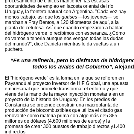
procesamiento de cítricos mantienen las escasas
oportunidades de empleo en lacosta oriental del río
Uruguay, la frontera natural con Argentina. "Cada vez hay
menos trabajo, así que los
gurises
—los jóvenes— se
marchan a Fray Bentos, a 120 kilómetros de aquí, a la
planta de celulosa. Así que cuando empezaron a hablar
del hidrógeno verde lo recibimos con esperanza. ¿Cómo
no vamos a tenerla aunque nos vengan todas las dudas
del mundo?", dice Daniela mientras le da vueltas a un
puchero.
“Es una refinería, pero lo disfrazan de hidrógen
todos los avales del Gobierno”,
Alejand
El “hidrógeno verde” es la forma en la que se refieren en
Paysandú al proyecto inversor de HIF Global, una apuesta
empresarial que promete transformar el entorno y que
viene de la mano de la mayor inyección monetaria en un
proyecto de la historia de Uruguay. En los predios de
Constancia se pretende construir una macroplanta de
producción de biocombustibles que utiliza el citado gas
renovable como materia prima con algo más de5.385
millones de dólares (4.600 millones de euros) y la
promesa de crear 300 puestos de trabajo directos y1.400
indirectos.