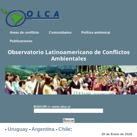
Areas de conflicto
Comunidades
Política ambiental
Publicaciones
Observatorio Latinoamericano de Conflictos
Ambientales
BUSCAR
en
www.olca.cl
-
Uruguay
-
Argentina
-
Chile
:
20 de Enero de 2026