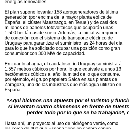
energías renovables.
El plan supone levantar 158 aerogeneradores de última
generación (por encima de la mayor planta eólica de
España, el clúster Maestrazgo, en Teruel) y de casi dos
millones de paneles fotovoltaicos que ocuparán unas
1.500 hectáreas de suelo. Además, la iniciativa requiere
de conexión con el sistema de transporte eléctrico de
Uruguay para garantizar el suministro las 24 horas del día,
para lo que ha solicitado ocupar una posición como gran
consumidor con 300 MW de capacidad.
En cuanto al agua, el caudaloso río Uruguay suministrará
1.557 metros cúbicos por hora, lo que equivale a unos 13
hectómetros cúbicos al año, la mitad de lo que consume,
por ejemplo, el grupo papelero Saica en sus plantas de
Zaragoza, una de las industrias que más agua utilizan en
España.
“Aquí hicimos una apuesta por el turismo y func
si levantan cuatro chimeneas en frente de nuest
perder todo por lo que se ha trabajado”,
d
Hasta ahí, un proyecto al uso de hidrógeno verde, como
los cerca de 400 que España tiene en cartera conun