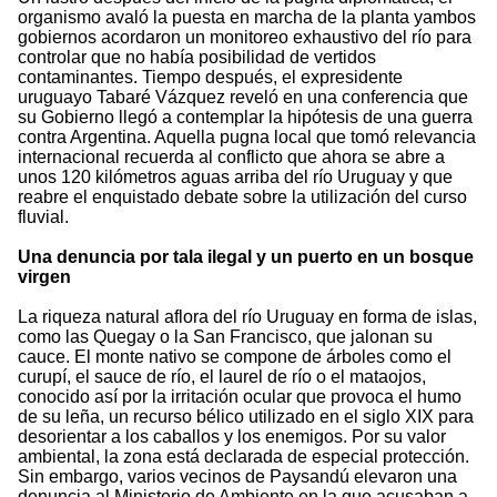
organismo avaló la puesta en marcha de la planta yambos
gobiernos acordaron un monitoreo exhaustivo del río para
controlar que no había posibilidad de vertidos
contaminantes. Tiempo después, el expresidente
uruguayo Tabaré Vázquez reveló en una conferencia que
su Gobierno llegó a contemplar la hipótesis de una guerra
contra Argentina. Aquella pugna local que tomó relevancia
internacional recuerda al conflicto que ahora se abre a
unos 120 kilómetros aguas arriba del río Uruguay y que
reabre el enquistado debate sobre la utilización del curso
fluvial.
Una denuncia por tala ilegal y un puerto en un bosque
virgen
La riqueza natural aflora del río Uruguay en forma de islas,
como las Quegay o la San Francisco, que jalonan su
cauce. El monte nativo se compone de árboles como el
curupí, el sauce de río, el laurel de río o el mataojos,
conocido así por la irritación ocular que provoca el humo
de su leña, un recurso bélico utilizado en el siglo XIX para
desorientar a los caballos y los enemigos. Por su valor
ambiental, la zona está declarada de especial protección.
Sin embargo, varios vecinos de Paysandú elevaron una
denuncia al Ministerio de Ambiente en la que acusaban a