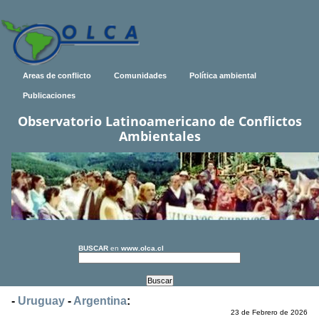
Areas de conflicto
Comunidades
Política ambiental
Publicaciones
Observatorio Latinoamericano de Conflictos
Ambientales
BUSCAR
en
www.olca.cl
-
Uruguay
-
Argentina
:
23 de Febrero de 2026