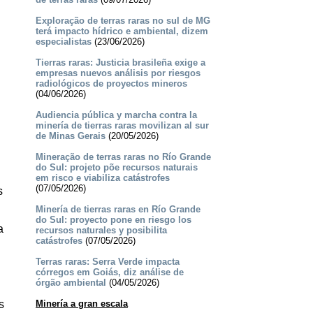
Exploração de terras raras no sul de MG
terá impacto hídrico e ambiental, dizem
especialistas
(23/06/2026)
Tierras raras: Justicia brasileña exige a
empresas nuevos análisis por riesgos
radiológicos de proyectos mineros
(04/06/2026)
Audiencia pública y marcha contra la
minería de tierras raras movilizan al sur
de Minas Gerais
(20/05/2026)
Mineração de terras raras no Río Grande
do Sul: projeto põe recursos naturais
em risco e viabiliza catástrofes
(07/05/2026)
s
Minería de tierras raras en Río Grande
do Sul: proyecto pone en riesgo los
a
recursos naturales y posibilita
catástrofes
(07/05/2026)
Terras raras: Serra Verde impacta
córregos em Goiás, diz análise de
órgão ambiental
(04/05/2026)
s
Minería a gran escala