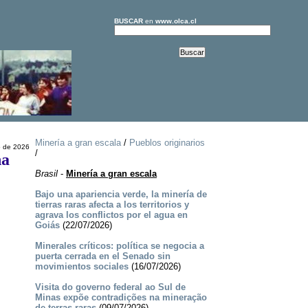
BUSCAR
en
www.olca.cl
Minería a gran escala
/
Pueblos originarios
 de 2026
/
na
Brasil
-
Minería a gran escala
Bajo una apariencia verde, la minería de
tierras raras afecta a los territorios y
agrava los conflictos por el agua en
Goiás
(22/07/2026)
Minerales críticos: política se negocia a
puerta cerrada en el Senado sin
movimientos sociales
(16/07/2026)
Visita do governo federal ao Sul de
Minas expõe contradições na mineração
de terras raras
(09/07/2026)