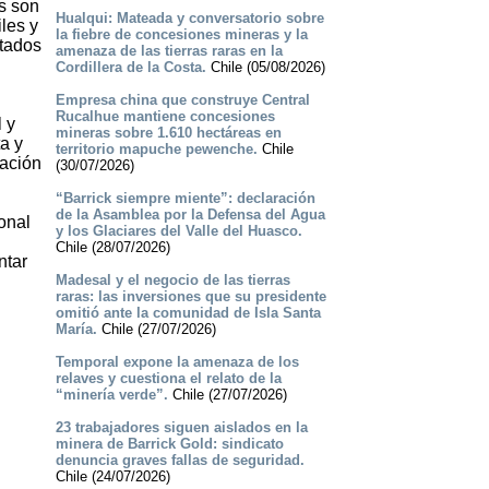
as son
Hualqui: Mateada y conversatorio sobre
iles y
la fiebre de concesiones mineras y la
stados
amenaza de las tierras raras en la
Cordillera de la Costa.
Chile (05/08/2026)
Empresa china que construye Central
Rucalhue mantiene concesiones
 y
mineras sobre 1.610 hectáreas en
ta y
territorio mapuche pewenche.
Chile
lación
(30/07/2026)
“Barrick siempre miente”: declaración
de la Asamblea por la Defensa del Agua
onal
y los Glaciares del Valle del Huasco.
Chile (28/07/2026)
ntar
Madesal y el negocio de las tierras
raras: las inversiones que su presidente
omitió ante la comunidad de Isla Santa
María.
Chile (27/07/2026)
Temporal expone la amenaza de los
relaves y cuestiona el relato de la
“minería verde”.
Chile (27/07/2026)
23 trabajadores siguen aislados en la
minera de Barrick Gold: sindicato
denuncia graves fallas de seguridad.
Chile (24/07/2026)