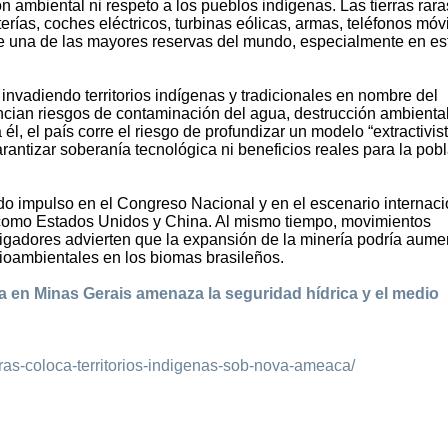
n ambiental ni respeto a los pueblos indígenas. Las tierras rar
terías, coches eléctricos, turbinas eólicas, armas, teléfonos móv
ene una de las mayores reservas del mundo, especialmente en e
invadiendo territorios indígenas y tradicionales en nombre del
cian riesgos de contaminación del agua, destrucción ambiental
él, el país corre el riesgo de profundizar un modelo “extractivis
rantizar soberanía tecnológica ni beneficios reales para la pob
ado impulso en el Congreso Nacional y en el escenario internaci
s como Estados Unidos y China. Al mismo tiempo, movimientos
tigadores advierten que la expansión de la minería podría aume
socioambientales en los biomas brasileños.
ra en Minas Gerais amenaza la seguridad hídrica y el medio
raras-coloca-territorios-indigenas-sob-nova-ameaca/