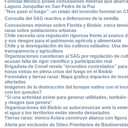
Forestal Mininco posee concesiones mineras que abarca
Laguna Junquillar en San Pedro de la Paz
“Nos pasó el fuego”: un relato del incendio forestal en Ch
Consulta del SAG reactiva a defensores de la semilla
Concesiones mineras sobre Florida y Biobío: crece tensi
raras sobre poblaciones urbanas
Chile necesita una regulación rigurosa frente al avance 
y sus riesgos para el patrimonio agrícola y alimentario
Chile y la desregulación de los cultivos editados: Una de
transparencia y agricultura
Organizaciones cuestionan al SAG por regulación de cul
acusan falta de rigor científico y participación real
Brigadista de Conaf revela “incendios controlados” para
horas extras en plena crisis del fuego en el Biobío
Forestales y tierras raras: Mapa grafica impactos de inc
afectadas
Imágenes de la destrucción del bosque nativo con el inc
con los queules?
“Si una actividad existe para generar utilidades, tambié
y riesgos que genera”
Organizaciones del Biobío se autoconvocan ante la emer
el agua y los territorios están siendo devastados
Tierras raras: minera Aclara construye alianza con figur
Alerta por exclusión de Sitios Prioritarios de Biodiversid