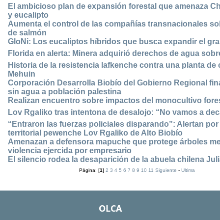
El ambicioso plan de expansión forestal que amenaza Chi
y eucalipto
Aumenta el control de las compañías transnacionales sob
de salmón
GloNi: Los eucaliptos híbridos que busca expandir el gra
Florida en alerta: Minera adquirió derechos de agua sob
Historia de la resistencia lafkenche contra una planta d
Mehuin
Corporación Desarrolla Biobío del Gobierno Regional fin
sin agua a población palestina
Realizan encuentro sobre impactos del monocultivo fores
Lov Rgaliko tras intentona de desalojo: “No vamos a dec
“Entraron las fuerzas policiales disparando”: Alertan por
territorial pewenche Lov Rgaliko de Alto Biobío
Amenazan a defensora mapuche que protege árboles med
violencia ejercida por empresario
El silencio rodea la desaparición de la abuela chilena Ju
Página: [
1
]
2
3
4
5
6
7
8
9
10
11
Siguiente
-
Ultima
OLCA