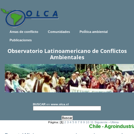
Areas de conflicto
Comunidades
Política ambiental
Publicaciones
Observatorio Latinoamericano de Conflictos
Ambientales
BUSCAR
en
www.olca.cl
Página: [
1
]
2
3
4
5
6
7
8
9
10
11
Siguiente
-
Ultima
Chile - Agroindustri