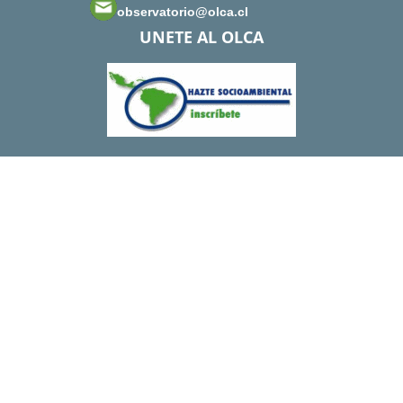
observatorio@olca.cl
UNETE AL OLCA