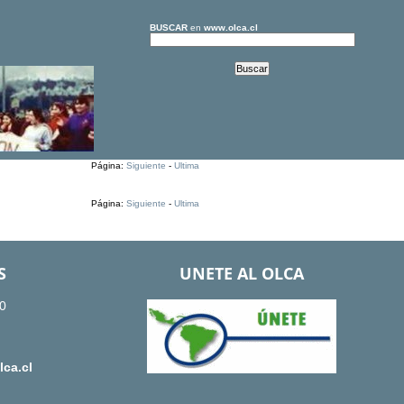
BUSCAR
en
www.olca.cl
Página:
Siguiente
-
Ultima
Página:
Siguiente
-
Ultima
S
UNETE AL OLCA
0
ca.cl