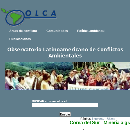
Areas de conflicto
Comunidades
Política ambiental
Publicaciones
Observatorio Latinoamericano de Conflictos
Ambientales
BUSCAR
en
www.olca.cl
Página:
Siguiente
-
Ultima
Corea del Sur - Minería a g