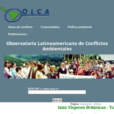
Areas de conflicto
Comunidades
Política ambiental
Publicaciones
Observatorio Latinoamericano de Conflictos
Ambientales
BUSCAR
en
www.olca.cl
Página:
Siguiente
-
Ultima
Islas Vírgenes Británicas - T