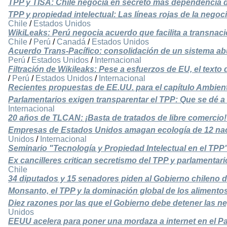
TPP y TISA: Chile negocia en secreto más dependencia d
TPP y propiedad intelectual: Las líneas rojas de la nego
Chile
/
Estados Unidos
WikiLeaks: Perú negocia acuerdo que facilita a transnac
Chile
/
Perú
/
Canadá
/
Estados Unidos
Acuerdo Trans-Pacífico: consolidación de un sistema ab
Perú
/
Estados Unidos
/
Internacional
Filtración de Wikileaks: Pese a esfuerzos de EU, el text
/
Perú
/
Estados Unidos
/
Internacional
Recientes propuestas de EE.UU. para el capítulo Ambien
Parlamentarios exigen transparentar el TPP: Que se dé a 
Internacional
20 años de TLCAN: ¡Basta de tratados de libre comercio!
Empresas de Estados Unidos amagan ecología de 12 na
Unidos
/
Internacional
Seminario "Tecnología y Propiedad Intelectual en el TPP
Ex cancilleres critican secretismo del TPP y parlamenta
Chile
34 diputados y 15 senadores piden al Gobierno chileno d
Monsanto, el TPP y la dominación global de los alimento
Diez razones por las que el Gobierno debe detener las n
Unidos
EEUU acelera para poner una mordaza a internet en el Pa