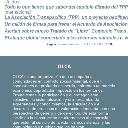
Unidos
Todo lo que tienes que saber del capítulo filtrado del TP
Internacional
La Asociación Transpacífico (TPP), un proyecto neolibera
Un millón de firmas para frenar el Acuerdo de Asociación
Alertan sobre nuevo Tratado de “Libre” Comercio Trans 
El ataque global concertado a los recursos naturales
/
In
Página:
Primera
-
Anterior
1
2
3
4
5
6
7
8
9
10
[
11
]
OLCA
OLCA es una organización que acompaña a
comunidades en conflicto socioambiental, que en
condiciones de profunda asimetría, enfrentan un modelo
económico depredador impuesto en los territorios.
Promovemos la participación y el protagonismo
colectivo, la sistematización y el intercambio de
experiencias y conocimientos, la articulación y el
desarrollo de procesos de valoración identitaria, con una
perspectiva de género y de derechos. De esta forma
incidir en la construcción de alternativas al desarrollo,
que estén al servicio de la vida, los ecosistemas, y las
comunidades y pueblos que los habitan.