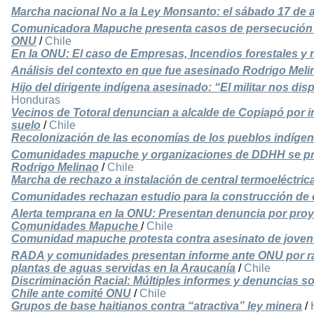
Marcha nacional No a la Ley Monsanto: el sábado 17 de 
Comunicadora Mapuche presenta casos de persecución a 
ONU
/
Chile
En la ONU: El caso de Empresas, Incendios forestales y
Análisis del contexto en que fue asesinado Rodrigo Mel
Hijo del dirigente indígena asesinado: “El militar nos d
Honduras
Vecinos de Totoral denuncian a alcalde de Copiapó por 
suelo
/
Chile
Recolonización de las economías de los pueblos indíge
Comunidades mapuche y organizaciones de DDHH se pro
Rodrigo Melinao
/
Chile
Marcha de rechazo a instalación de central termoeléctric
Comunidades rechazan estudio para la construcción de
Alerta temprana en la ONU: Presentan denuncia por proye
Comunidades Mapuche
/
Chile
Comunidad mapuche protesta contra asesinato de jove
RADA y comunidades presentan informe ante ONU por ra
plantas de aguas servidas en la Araucanía
/
Chile
Discriminación Racial: Múltiples informes y denuncias s
Chile ante comité ONU
/
Chile
Grupos de base haitianos contra “atractiva” ley minera
/