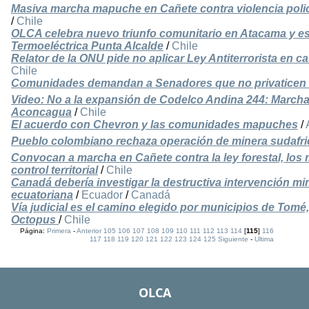
Masiva marcha mapuche en Cañete contra violencia polici
/
Chile
OLCA celebra nuevo triunfo comunitario en Atacama y espe
Termoeléctrica Punta Alcalde
/
Chile
Relator de la ONU pide no aplicar Ley Antiterrorista en
Chile
Comunidades demandan a Senadores que no privaticen l
Video: No a la expansión de Codelco Andina 244: Marcha
Aconcagua
/
Chile
El acuerdo con Chevron y las comunidades mapuches
/
Pueblo colombiano rechaza operación de minera sudafri
Convocan a marcha en Cañete contra la ley forestal, los m
control territorial
/
Chile
Canadá debería investigar la destructiva intervención mi
ecuatoriana
/
Ecuador
/
Canadá
Vía judicial es el camino elegido por municipios de Tom
Octopus
/
Chile
Página:
Primera
-
Anterior
105
106
107
108
109
110
111
112
113
114
[
115
]
116
117
118
119
120
121
122
123
124
125
Siguiente
-
Ultima
OLCA