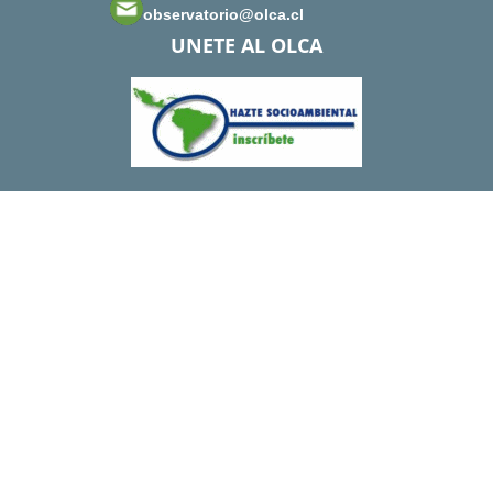
observatorio@olca.cl
UNETE AL OLCA