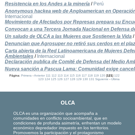
Resistencia en los Andes a la minería
/
Perú
Anonymous hackea web de Angloamerican en Operación
Internacional
Movimiento de Afectados por Represas prepara su Encu
Convocan a una Tercera Jornada Nacional en Defensa de 
Un saludo de OLCA a las Mujeres que Sostienen la Vida
Denuncian que Agrosuper no retiró sus cerdos en el pla
Carta abierta de la Red Latinoamericana de Mujeres Def
Ambientales
/
Internacional
Declaración publica de Comité de Defensa del Medio Am
Nueva sanción a Pascua Lama: Comunidad exige cancela
Página:
Primera
-
Anterior
111
112
113
114
115
116
117
118
119
120
[
121
]
122
123
124
125
126
127
128
129
130
131
Siguiente
-
Ultima
OLCA
OLCA es una organización que acompaña a
comunidades en conflicto socioambiental, que en
condiciones de profunda asimetría, enfrentan un modelo
económico depredador impuesto en los territorios.
Promovemos la participación y el protagonismo