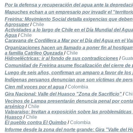
Por la defensa y recuperación del agua ante la depredac
Mapuches echan a un empresario por invadir el “territori
Freirina: Movimiento Social detalla exigencias que deben c
Agrosuper
/
Chile
Actividades a lo largo de Chile en el Día Mundial del Ag
Agua
/
Chile
Caravana de Cordillera a Mar por el Día del Agua en el Va
Organizaciones hacen un llamado a poner fin al hostigami
a familia Catrileo Quezada
/
Chile
Hidroeléctricas: ir al fondo de sus contradicciones
/
Guat
Comunidad de Freirina asume fiscalización del cierre de
Luego de seis años, confirman un amparo a favor de los
Indígenas peruanos denuncian que son víctimas de pers
Cien mil voces por el agua
/
Colombia
Gira Nacional: Valle del Huasco "Zona de Sacrificio"
/
Chi
Vecinos de Lampa presentarán denuncia penal por cont
arsénico
/
Chile
Valparaíso: Invitan a exposición sobre las problemáticas
Huasco
/
Chile
El pueblo contra El Quimbo
/
Colombia
Informe desde la zona del norte grande: Gira "Valle del 