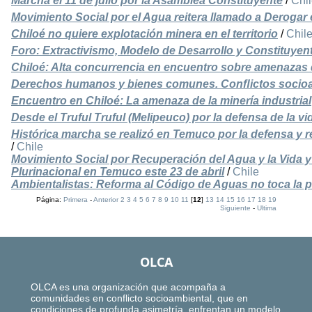
Marcha el 11 de julio por la Asamblea Constituyente
/
Chi
Movimiento Social por el Agua reitera llamado a Derogar
Chiloé no quiere explotación minera en el territorio
/
Chil
Foro: Extractivismo, Modelo de Desarrollo y Constituyen
Chiloé: Alta concurrencia en encuentro sobre amenazas de
Derechos humanos y bienes comunes. Conﬂictos socioa
Encuentro en Chiloé: La amenaza de la minería industrial
Desde el Truful Truful (Melipeuco) por la defensa de la vi
Histórica marcha se realizó en Temuco por la defensa y r
/
Chile
Movimiento Social por Recuperación del Agua y la Vid
Plurinacional en Temuco este 23 de abril
/
Chile
Ambientalistas: Reforma al Código de Aguas no toca la p
Página:
Primera
-
Anterior
2
3
4
5
6
7
8
9
10
11
[
12
]
13
14
15
16
17
18
19
Siguiente
-
Ultima
OLCA
OLCA es una organización que acompaña a
comunidades en conflicto socioambiental, que en
condiciones de profunda asimetría, enfrentan un modelo