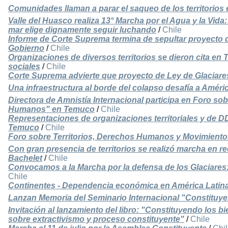
Comunidades llaman a parar el saqueo de los territorios e
Valle del Huasco realiza 13° Marcha por el Agua y la Vida:
mar elige dignamente seguir luchando
/
Chile
Informe de Corte Suprema termina de sepultar proyecto d
Gobierno
/
Chile
Organizaciones de diversos territorios se dieron cita en
sociales
/
Chile
Corte Suprema advierte que proyecto de Ley de Glaciares
Una infraestructura al borde del colapso desafía a Améri
Directora de Amnistía Internacional participa en Foro s
Humanos" en Temuco
/
Chile
Representaciones de organizaciones territoriales y de D
Temuco
/
Chile
Foro sobre Territorios, Derechos Humanos y Movimiento
Con gran presencia de territorios se realizó marcha en r
Bachelet
/
Chile
Convocamos a la Marcha por la defensa de los Glaciares: 30
Chile
Continentes - Dependencia económica en América Latin
Lanzan Memoria del Seminario Internacional "Constituy
Invitación al lanzamiento del libro: "Constituyendo los
sobre extractivismo y proceso constituyente"
/
Chile