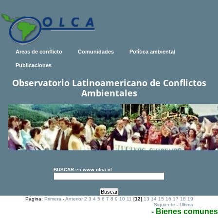
Areas de conflicto
Comunidades
Política ambiental
Publicaciones
Observatorio Latinoamericano de Conflictos
Ambientales
BUSCAR
en
www.olca.cl
Página:
Primera
-
Anterior
2
3
4
5
6
7
8
9
10
11
[
12
]
13
14
15
16
17
18
19
Siguiente
-
Ultima
- Bienes comunes