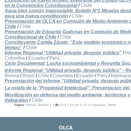
Exposición de Karen Ardiles, integrante del Equipo OLCA
en la Convención Constitucional
/
Chile
Agua bien común inapropiable. Boletín Nº1 Miradas desd
para una nueva constitución
/
Chile
Presentación de OLCA en Comisión de Medio Ambiente d
Chile
/
Chile
Presentación de Eduardo Gudynas en Comisión de Medi
Constitucional de Chile
/
Chile
Constituyente Camila Zárate: “Este modelo económico neo
tiempo”
/
Chile
Informe Regional “Utilidad privada, despojo público”
/
Ho
Colombia
/
Ecuador
/
Perú
Ciclo Documental: Lucha socioambiental y Revuelta Soci
Informe Regional “Utilidad privada, despojo público” - 
Bolivia
/
Brasil
/
Chile
/
Colombia
/
Ecuador
/
Perú
/
Internaci
Presentación del informe “Utilidad privada, despojo públ
La estafa de la “Propiedad Intelectual”: Presentación de
Movilización en defensa del medio ambiente, territorios y
Valparaíso
/
Chile
Página:
Primera
-
Anterior
1
2
[
3
]
4
5
6
7
8
9
10
11
12
13
Siguiente
-
Ultima
OLCA