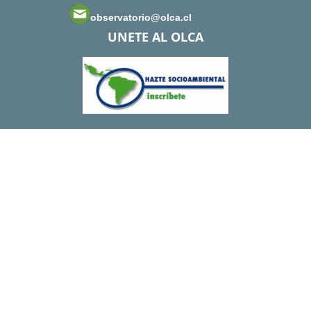
observatorio@olca.cl
UNETE AL OLCA