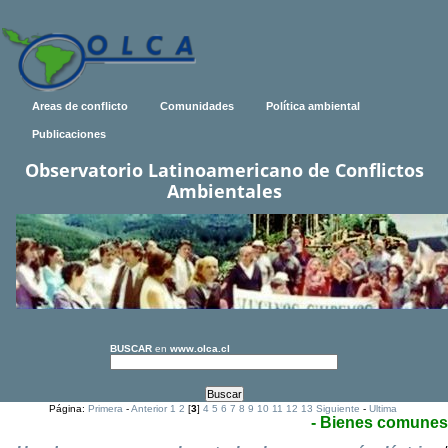
Areas de conflicto
Comunidades
Política ambiental
Publicaciones
Observatorio Latinoamericano de Conflictos
Ambientales
BUSCAR
en
www.olca.cl
Página:
Primera
-
Anterior
1
2
[
3
]
4
5
6
7
8
9
10
11
12
13
Siguiente
-
Ultima
- Bienes comunes