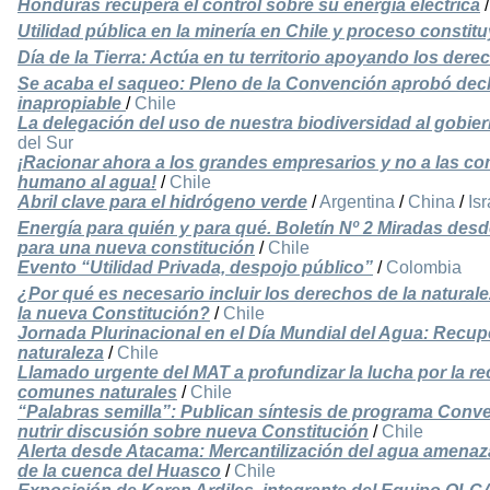
Honduras recupera el control sobre su energía eléctrica
Utilidad pública en la minería en Chile y proceso constit
Día de la Tierra: Actúa en tu territorio apoyando los derec
Se acaba el saqueo: Pleno de la Convención aprobó dec
inapropiable
/
Chile
La delegación del uso de nuestra biodiversidad al gobie
del Sur
¡Racionar ahora a los grandes empresarios y no a las co
humano al agua!
/
Chile
Abril clave para el hidrógeno verde
/
Argentina
/
China
/
Isr
Energía para quién y para qué. Boletín Nº 2 Miradas desd
para una nueva constitución
/
Chile
Evento “Utilidad Privada, despojo público”
/
Colombia
¿Por qué es necesario incluir los derechos de la natural
la nueva Constitución?
/
Chile
Jornada Plurinacional en el Día Mundial del Agua: Recupe
naturaleza
/
Chile
Llamado urgente del MAT a profundizar la lucha por la re
comunes naturales
/
Chile
“Palabras semilla”: Publican síntesis de programa Conv
nutrir discusión sobre nueva Constitución
/
Chile
Alerta desde Atacama: Mercantilización del agua amenaza 
de la cuenca del Huasco
/
Chile