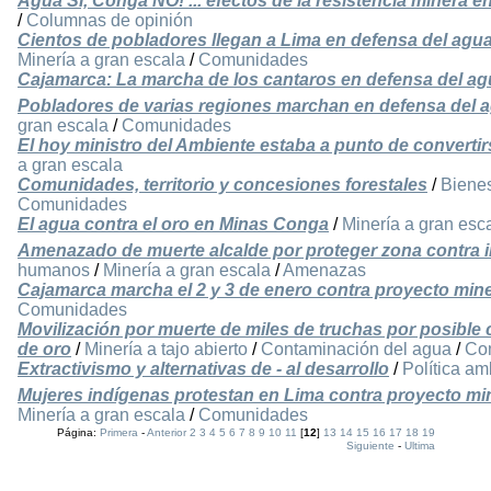
Agua SI, Conga NO! ... efectos de la resistencia minera e
/
Columnas de opinión
Cientos de pobladores llegan a Lima en defensa del agu
Minería a gran escala
/
Comunidades
Cajamarca: La marcha de los cantaros en defensa del ag
Pobladores de varias regiones marchan en defensa del a
gran escala
/
Comunidades
El hoy ministro del Ambiente estaba a punto de converti
a gran escala
Comunidades, territorio y concesiones forestales
/
Biene
Comunidades
El agua contra el oro en Minas Conga
/
Minería a gran esc
Amenazado de muerte alcalde por proteger zona contra i
humanos
/
Minería a gran escala
/
Amenazas
Cajamarca marcha el 2 y 3 de enero contra proyecto mi
Comunidades
Movilización por muerte de miles de truchas por posibl
de oro
/
Minería a tajo abierto
/
Contaminación del agua
/
Co
Extractivismo y alternativas de - al desarrollo
/
Política am
Mujeres indígenas protestan en Lima contra proyecto m
Minería a gran escala
/
Comunidades
Página:
Primera
-
Anterior
2
3
4
5
6
7
8
9
10
11
[
12
]
13
14
15
16
17
18
19
Siguiente
-
Ultima