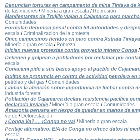
Denuncian torturas en campamento de mina Tintaya de X
de las mujeres
/
Minería a gran escala
/
Represión
Manifestantes de Trujillo viajan a Cajamarca para march
Comunidades
Formulan denuncia penal contra 59 autoridades y dirige
escala
/
Criminalización de la protesta
Once campesinos heridos en paro contra Xstrata Tintaya
Minería a gran escala
/
Pobreza
Inician nuevas protestas contra proyecto minero Conga
Detienen y golpean a pobladores por reclamar por cont
escala
Conacami pide a sus bases apoyo al pueblo de Cajamar
Iquitos se pronuncia en contra de actividad petrolera en
petróleo y del gas
/
Comunidades
Llaman la atención sobre importancia de luchar contra 
Industria forestal
Población de Cajamarca declara resistencia pacífica pe
declarada inviable
/
Minería a gran escala
/
Comunidades
Amazonía peruana en riesgo de quedar en manos de emp
verde
/
Deforestación
¿Conga Va?…. ¡Conga no va!
/
Minería a gran escala
Peritaje alternativo: EIA de Conga no ofrece datos ni me
escala