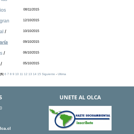
ios
08/11/2015
 gran
12/10/2015
al
/
10/10/2015
aría
09/10/2015
es
/
06/10/2015
/
05/10/2015
[
5
]
6
7
8
9
10
11
12
13
14
15
Siguiente
-
Ultima
S
UNETE AL OLCA
0
ca.cl