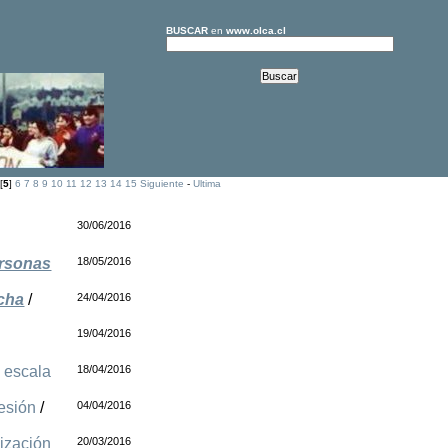
BUSCAR
en
www.olca.cl
[
5
]
6
7
8
9
10
11
12
13
14
15
Siguiente
-
Ultima
30/06/2016
ersonas
18/05/2016
cha
/
24/04/2016
19/04/2016
n escala
18/04/2016
esión
/
04/04/2016
ización
20/03/2016