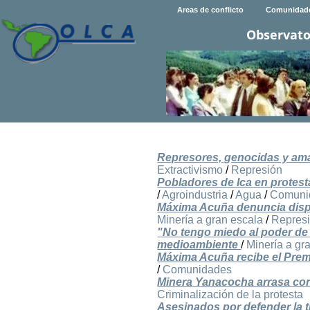
Areas de conflicto
Comunidad
Observato
Represores, genocidas y aman
Extractivismo
/
Represión
Pobladores de Ica en protest
/
Agroindustria
/
Agua
/
Comuni
Máxima Acuña denuncia disp
Minería a gran escala
/
Repres
"No tengo miedo al poder de
medioambiente
/
Minería a gr
Máxima Acuña recibe el Prem
/
Comunidades
Minera Yanacocha arrasa con
Criminalización de la protesta
Asesinados por defender la t