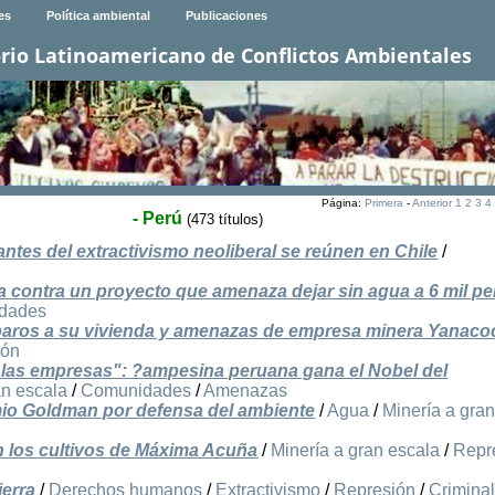
es
Política ambiental
Publicaciones
rio Latinoamericano de Conflictos Ambientales
Página:
Primera
-
Anterior
1
2
3
4
- Perú
(473 títulos)
tes del extractivismo neoliberal se reúnen en Chile
/
a contra un proyecto que amenaza dejar sin agua a 6 mil p
dades
aros a su vivienda y amenazas de empresa minera Yanaco
ión
 las empresas": ?ampesina peruana gana el Nobel del
an escala
/
Comunidades
/
Amenazas
io Goldman por defensa del ambiente
/
Agua
/
Minería a gra
 los cultivos de Máxima Acuña
/
Minería a gran escala
/
Repr
ierra
/
Derechos humanos
/
Extractivismo
/
Represión
/
Criminal