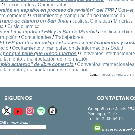
a
/
Comunidades
/
Comunicados
ersión en español en proceso de revisión" del TPP
/
Conven
ibre comercio
/
Ocultamiento y manipulación de información
errame de cianuro en San Juan
/
Justicia Climática
/
Minería a
ua
/
Crisis climática
 en Lima contra el FMI y el Banco Mundial
/
Política ambient
rrupción
/
Comunidades
/
Trabajadores
El TPP pondría en peligro el acceso a medicamentos y cost
rcio
/
Ocultamiento y manipulación de información
/
Salud
 y por qué tiene que preocuparnos
/
Convenios internacional
ultamiento y manipulación de información
amplio acuerdo” de libre comercio
/
Convenios internacionales
ultamiento y manipulación de información
Página:
Primera
-
Anterior
1
2
3
4
SIGUENOS
CONTACTANO
Compañía de Jesús 254
Santiago, Chile.
Tel: 56.2.33654873
CAR
en
www.olca.cl
observatorio@ol