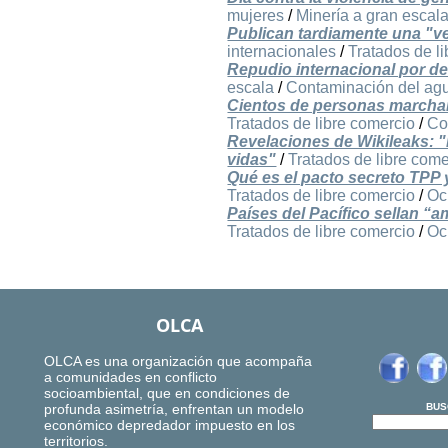
mujeres
/
Minería a gran escal
Publican tardiamente una "v
internacionales
/
Tratados de l
Repudio internacional por d
escala
/
Contaminación del ag
Cientos de personas marchan
Tratados de libre comercio
/
Co
Revelaciones de Wikileaks: "
vidas"
/
Tratados de libre come
Qué es el pacto secreto TPP
Tratados de libre comercio
/
Oc
Países del Pacífico sellan “
Tratados de libre comercio
/
Oc
OLCA
OLCA es una organización que acompaña
a comunidades en conflicto
socioambiental, que en condiciones de
profunda asimetría, enfrentan un modelo
BUS
económico depredador impuesto en los
territorios.