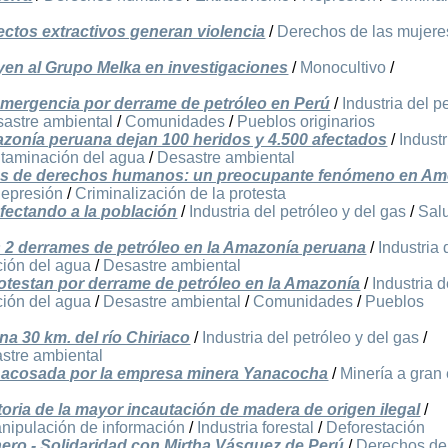
ctos extractivos generan violencia
/
Derechos de las mujere
yen al Grupo Melka en investigaciones
/
Monocultivo
/
mergencia por derrame de petróleo en Perú
/
Industria del p
astre ambiental
/
Comunidades
/
Pueblos originarios
zonía peruana dejan 100 heridos y 4.500 afectados
/
Industr
taminación del agua
/
Desastre ambiental
res de derechos humanos: un preocupante fenómeno en Am
epresión
/
Criminalización de la protesta
afectando a la población
/
Industria del petróleo y del gas
/
Sal
s 2 derrames de petróleo en la Amazonía peruana
/
Industria 
ión del agua
/
Desastre ambiental
otestan por derrame de petróleo en la Amazonía
/
Industria d
ión del agua
/
Desastre ambiental
/
Comunidades
/
Pueblos
a 30 km. del río Chiriaco
/
Industria del petróleo y del gas
/
stre ambiental
acosada por la empresa minera Yanacocha
/
Minería a gran
ria de la mayor incautación de madera de origen ilegal
/
nipulación de información
/
Industria forestal
/
Deforestación
énero - Solidaridad con Mirtha Vásquez de Perú
/
Derechos de