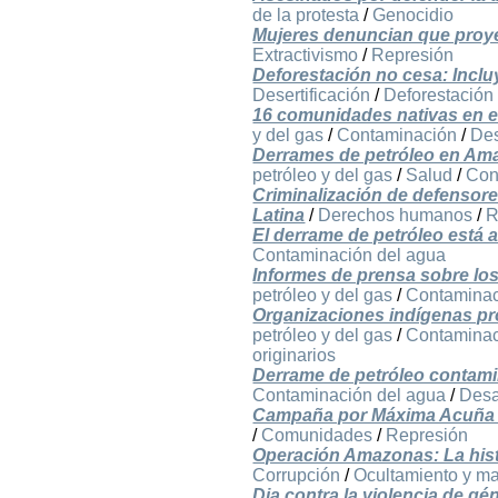
de la protesta
/
Genocidio
Mujeres denuncian que proye
Extractivismo
/
Represión
Deforestación no cesa: Inclu
Desertificación
/
Deforestación
16 comunidades nativas en e
y del gas
/
Contaminación
/
Des
Derrames de petróleo en Ama
petróleo y del gas
/
Salud
/
Con
Criminalización de defenso
Latina
/
Derechos humanos
/
R
El derrame de petróleo está 
Contaminación del agua
Informes de prensa sobre lo
petróleo y del gas
/
Contaminac
Organizaciones indígenas pr
petróleo y del gas
/
Contaminac
originarios
Derrame de petróleo contamin
Contaminación del agua
/
Desa
Campaña por Máxima Acuña 
/
Comunidades
/
Represión
Operación Amazonas: La histo
Corrupción
/
Ocultamiento y ma
Dia contra la violencia de g