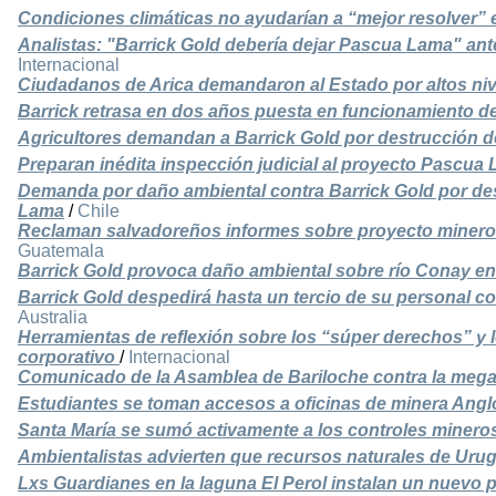
Condiciones climáticas no ayudarían a “mejor resolver
Analistas: "Barrick Gold debería dejar Pascua Lama" ant
Internacional
Ciudadanos de Arica demandaron al Estado por altos ni
Barrick retrasa en dos años puesta en funcionamiento 
Agricultores demandan a Barrick Gold por destrucción d
Preparan inédita inspección judicial al proyecto Pascua
Demanda por daño ambiental contra Barrick Gold por de
Lama
/
Chile
Reclaman salvadoreños informes sobre proyecto minero
Guatemala
Barrick Gold provoca daño ambiental sobre río Conay en
Barrick Gold despedirá hasta un tercio de su personal co
Australia
Herramientas de reflexión sobre los “súper derechos” y l
corporativo
/
Internacional
Comunicado de la Asamblea de Bariloche contra la meg
Estudiantes se toman accesos a oficinas de minera Ang
Santa María se sumó activamente a los controles minero
Ambientalistas advierten que recursos naturales de Uru
Lxs Guardianes en la laguna El Perol instalan un nuevo 