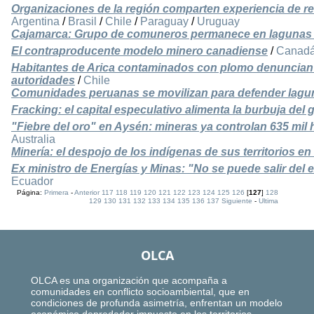
Organizaciones de la región comparten experiencia de re
Argentina
/
Brasil
/
Chile
/
Paraguay
/
Uruguay
Cajamarca: Grupo de comuneros permanece en lagunas
El contraproducente modelo minero canadiense
/
Canad
Habitantes de Arica contaminados con plomo denuncian
autoridades
/
Chile
Comunidades peruanas se movilizan para defender lagun
Fracking: el capital especulativo alimenta la burbuja del 
"Fiebre del oro" en Aysén: mineras ya controlan 635 mil 
Australia
Minería: el despojo de los indígenas de sus territorios en 
Ex ministro de Energías y Minas: "No se puede salir del 
Ecuador
Página:
Primera
-
Anterior
117
118
119
120
121
122
123
124
125
126
[
127
]
128
129
130
131
132
133
134
135
136
137
Siguiente
-
Ultima
OLCA
OLCA es una organización que acompaña a
comunidades en conflicto socioambiental, que en
condiciones de profunda asimetría, enfrentan un modelo