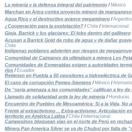
La minería y la defensa integral del patrimonio
/
México
Marchan en Arica contra proyecto minero de manganes
Agua Rica y el destructivo avance megaminero
/
Argentin
¿Cooperación para la explotación?
/
Chile
/
Internacional
Gioja, Barrick y los glaciares: El lobo dentro del gallinero
Acusan a Barrick Gold de robo de agua y de dañar grave
Chile
Indígenas poblanos advierten por riesgos de megaproye
Comunidad de Caimanes da ultimátum a minera Los Pel
Comunidades de Esmeraldas exigen a autoridades termi
ríos
/
Ecuador
Retienen en Puebla a 50 opositores a hidroeléctrica de 
El caso de corrupción Pemex-Siemens
/
México
/
Alemani
De "seria amenaza a las comunidades" califican a ley de 
Llamado de solidaridad ante la ley de mineria
/
Honduras
Encuentro de Pueblos de Mesoamérica: Si a la Vida, No a 
Frente al extractivismo… Extra-activismo: Articulación es
territorio en América Latína
/
Chile
/
Internacional
Campesinos bloquean vías en el norte de Perú en recha
Minera Pan America Silver se va de Chubut por falta de 