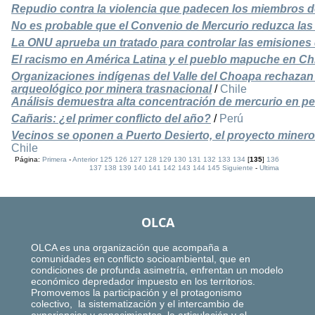
Repudio contra la violencia que padecen los miembros 
No es probable que el Convenio de Mercurio reduzca la
La ONU aprueba un tratado para controlar las emisiones
El racismo en América Latina y el pueblo mapuche en Ch
Organizaciones indígenas del Valle del Choapa rechazan
arqueológico por minera trasnacional
/
Chile
Análisis demuestra alta concentración de mercurio en 
Cañaris: ¿el primer conflicto del año?
/
Perú
Vecinos se oponen a Puerto Desierto, el proyecto miner
Chile
Página:
Primera
-
Anterior
125
126
127
128
129
130
131
132
133
134
[
135
]
136
137
138
139
140
141
142
143
144
145
Siguiente
-
Ultima
OLCA
OLCA es una organización que acompaña a
comunidades en conflicto socioambiental, que en
condiciones de profunda asimetría, enfrentan un modelo
económico depredador impuesto en los territorios.
Promovemos la participación y el protagonismo
colectivo, la sistematización y el intercambio de