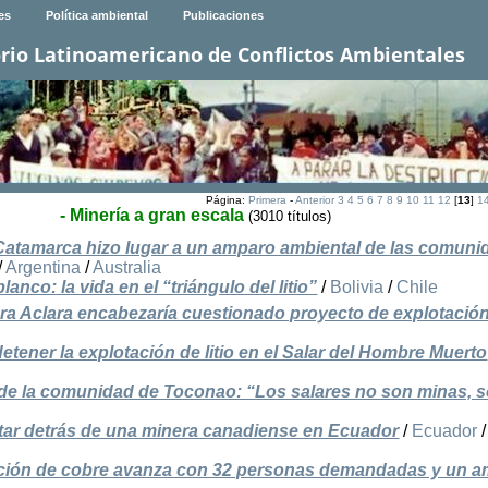
es
Política ambiental
Publicaciones
rio Latinoamericano de Conflictos Ambientales
Página:
Primera
-
Anterior
3
4
5
6
7
8
9
10
11
12
[
13
]
1
- Minería a gran escala
(3010 títulos)
de Catamarca hizo lugar a un amparo ambiental de las comun
/
Argentina
/
Australia
blanco: la vida en el “triángulo del litio”
/
Bolivia
/
Chile
ra Aclara encabezaría cuestionado proyecto de explotació
tener la explotación de litio en el Salar del Hombre Muerto
de la comunidad de Toconao: “Los salares no son minas, 
itar detrás de una minera canadiense en Ecuador
/
Ecuador
/
cción de cobre avanza con 32 personas demandadas y un a