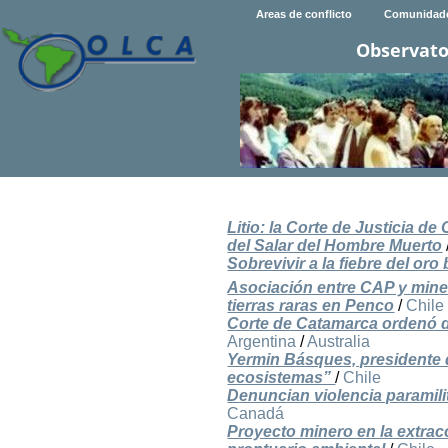
Areas de conflicto
Comunidad
Observato
Litio: la Corte de Justicia 
del Salar del Hombre Muerto
Sobrevivir a la fiebre del oro 
Asociación entre CAP y mine
tierras raras en Penco
/
Chile
Corte de Catamarca ordenó de
Argentina
/
Australia
Yermin Básques, presidente 
ecosistemas”
/
Chile
Denuncian violencia paramil
Canadá
Proyecto minero en la extra