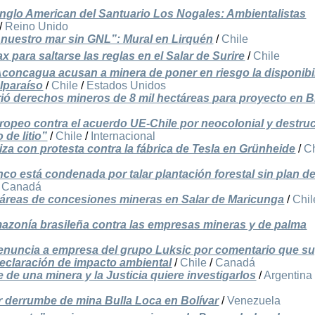
Anglo American del Santuario Los Nogales: Ambientalistas
/
Reino Unido
 nuestro mar sin GNL”: Mural en Lirquén
/
Chile
 para saltarse las reglas en el Salar de Surire
/
Chile
Aconcagua acusan a minera de poner en riesgo la disponibi
lparaíso
/
Chile
/
Estados Unidos
irió derechos mineros de 8 mil hectáreas para proyecto en B
ropeo contra el acuerdo UE-Chile por neocolonial y destruc
 de litio”
/
Chile
/
Internacional
iza con protesta contra la fábrica de Tesla en Grünheide
/
Ch
nco está condenada por talar plantación forestal sin plan d
/
Canadá
táreas de concesiones mineras en Salar de Maricunga
/
Chil
 Amazonía brasileña contra las empresas mineras y de palma
enuncia a empresa del grupo Luksic por comentario que su
declaración de impacto ambiental
/
Chile
/
Canadá
de una minera y la Justicia quiere investigarlos
/
Argentina
r derrumbe de mina Bulla Loca en Bolívar
/
Venezuela