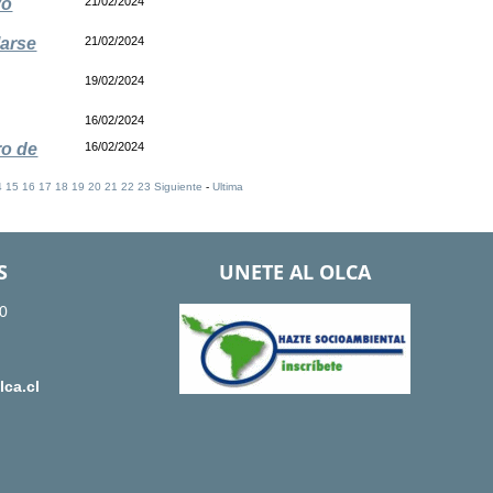
vo
21/02/2024
larse
21/02/2024
19/02/2024
16/02/2024
ro de
16/02/2024
4
15
16
17
18
19
20
21
22
23
Siguiente
-
Ultima
S
UNETE AL OLCA
0
ca.cl