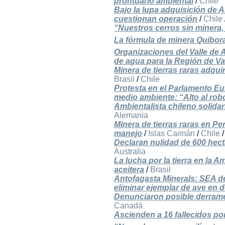
prontuario ambiental
/
Chile
Bajo la lupa adquisición de 
cuestionan operación
/
Chile
“Nuestros cerros sin minera,
La fórmula de minera Quiborax
Organizaciones del Valle de 
de agua para la Región de Va
Minera de tierras raras adqu
Brasil
/
Chile
Protesta en el Parlamento Eu
medio ambiente: “Alto al robo
Ambientalista chileno solidar
Alemania
Minera de tierras raras en Pe
manejo
/
Islas Caimán
/
Chile
Declaran nulidad de 600 hec
Australia
La lucha por la tierra en la
aceitera
/
Brasil
Antofagasta Minerals: SEA d
eliminar ejemplar de ave en 
Denunciaron posible derrame 
Canadá
Ascienden a 16 fallecidos po