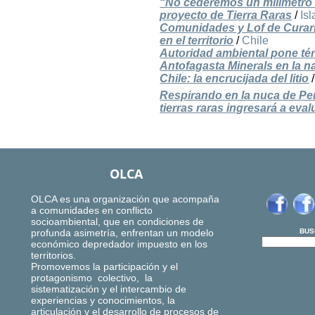
“No cederemos un milímetro
proyecto de Tierra Raras
/
Is
Comunidades y Lof de Curarr
en el territorio
/
Chile
Autoridad ambiental pone tér
Antofagasta Minerals en la n
Chile: la encrucijada del litio
Respirando en la nuca de Pe
tierras raras ingresará a ev
OLCA
OLCA es una organización que acompaña
a comunidades en conflicto
socioambiental, que en condiciones de
profunda asimetría, enfrentan un modelo
BUS
económico depredador impuesto en los
territorios.
Promovemos la participación y el
protagonismo colectivo, la
sistematización y el intercambio de
experiencias y conocimientos, la
articulación y el desarrollo de procesos de