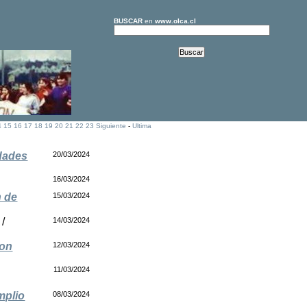
BUSCAR
en
www.olca.cl
4
15
16
17
18
19
20
21
22
23
Siguiente
-
Ultima
idades
20/03/2024
16/03/2024
n de
15/03/2024
/
14/03/2024
son
12/03/2024
11/03/2024
mplio
08/03/2024