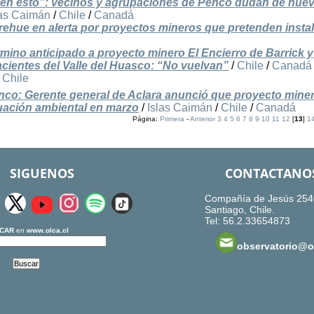
 en esto”: vecinos y agrupaciones de Penco dudan de nue
las Caimán
/
Chile
/
Canadá
ehue en alerta por proyectos mineros que pretenden insta
mino anticipado a proyecto minero El Encierro de Barrick y
acientes del Valle del Huasco: “No vuelvan”
/
Chile
/
Canadá
/
Chile
nco: Gerente general de Aclara anunció que proyecto mine
aluación ambiental en marzo
/
Islas Caimán
/
Chile
/
Canadá
Página:
Primera
-
Anterior
3
4
5
6
7
8
9
10
11
12
[
13
]
1
SIGUENOS
CONTACTANO
Compañía de Jesús 254
Santiago, Chile.
Tel: 56.2.33654873
CAR
en
www.olca.cl
observatorio@ol