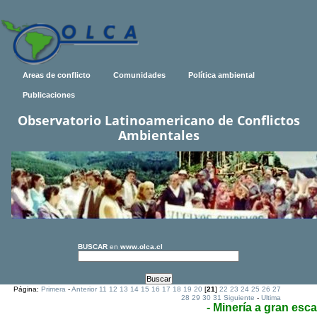
Areas de conflicto
Comunidades
Política ambiental
Publicaciones
Observatorio Latinoamericano de Conflictos
Ambientales
BUSCAR
en
www.olca.cl
Página:
Primera
-
Anterior
11
12
13
14
15
16
17
18
19
20
[
21
]
22
23
24
25
26
27
28
29
30
31
Siguiente
-
Ultima
- Minería a gran esca