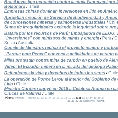
Brasil investiga genocidio contra la etnia Yanomami por l
Bolsonaro
/
Brasil
Empresas chinas dominan inversiones en litio en Améric
Aprueban creación de Servicio de Biodiversidad y Areas 
de concesiones mineras y salmoneras industriales
/
Chil
Suma de irregularidades extiende la inquietud sobre pro
Batalla por los recursos de Perú: Embajadora de EEUU, v
“inversiones” con ministros de minas y energía
/
Perú
/
C
Suiza
/
Australia
Comité de Ministros rechazó el proyecto minero y portu
“Parque para Penco” convoca a actividades de verano pa
Miles protestan contra mina de carbón en pueblo de Ale
Video: El Ecuador minero en la mirada del geólogo Pabl
Defendemos la vida y derechos de todos los seres
/
Chil
La operación de Ponce Lerou al interior del Gobierno de 
Litio
/
Chile
Ministro Cordero apoyó en 2018 a Celulosa Arauco en ca
Cruces de Valdivia
/
Chile
Página:
Primera
-
Anterior
11
12
13
14
15
16
17
18
19
20
[
21
]
22
23
24
25
26
27
28
29
30
31
Siguiente
-
Ultima