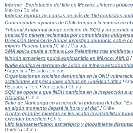
Informe “Explotación del litio en México: ¿Interés públic
México
/
Bolivia
Indepaz reporta las causas de más de 160 conflictos am
Comunidades aymaras de Chile frenan a la minería en el 
Tribunal Ambiental acoge petición de SQM y no permite a
operación minera reclamada por comunidades indígena
Dirección General de Aguas investiga denuncia sobre co
minero Pascua Lama
/
Chile
/
Canadá
SMA aplica multa a minera Los Pelambres tras incidente 
Ningún extranjero podrá explotar litio en México: AMLO
/
Nadie explica el derrame de ácido de minera estadounide
/
Argentina
/
Estados Unidos
Organizaciones sociales denuncian en la ONU vulnerac
actividades empresariales chinas en América Latina
/
Arg
/
Ecuador
/
Perú
/
Venezuela
/
China
SQM se opone a que INDH participe en la inspección a un
Atacama
/
Chile
Salar de Maricunga en la mira de la industria del litio: “
en algún momento llegará la hora y el día”
/
Chile
A ocho grandes mineras se les acaba invariabilidad tribu
extender beneficio
/
Chile
Litio latinoamericano: estratégico y globalmente disputa
Unidos
/
China