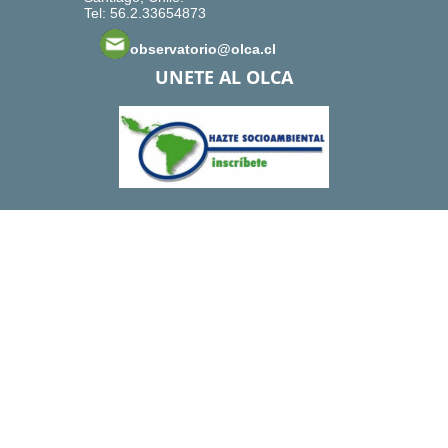
Tel: 56.2.33654873
observatorio@olca.cl
UNETE AL OLCA