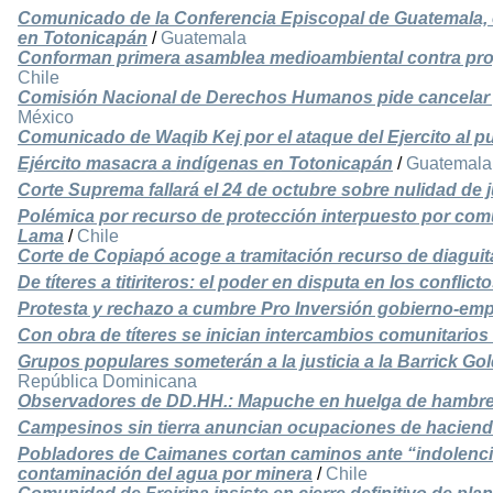
Comunicado de la Conferencia Episcopal de Guatemala, c
en Totonicapán
/
Guatemala
Conforman primera asamblea medioambiental contra pro
Chile
Comisión Nacional de Derechos Humanos pide cancelar 
México
Comunicado de Waqib Kej por el ataque del Ejercito al 
Ejército masacra a indígenas en Totonicapán
/
Guatemala
Corte Suprema fallará el 24 de octubre sobre nulidad de
Polémica por recurso de protección interpuesto por co
Lama
/
Chile
Corte de Copiapó acoge a tramitación recurso de diagui
De títeres a titiriteros: el poder en disputa en los confli
Protesta y rechazo a cumbre Pro Inversión gobierno-emp
Con obra de títeres se inician intercambios comunitarios 
Grupos populares someterán a la justicia a la Barrick Gol
República Dominicana
Observadores de DD.HH.: Mapuche en huelga de hambre 
Campesinos sin tierra anuncian ocupaciones de hacien
Pobladores de Caimanes cortan caminos ante “indolencia
contaminación del agua por minera
/
Chile