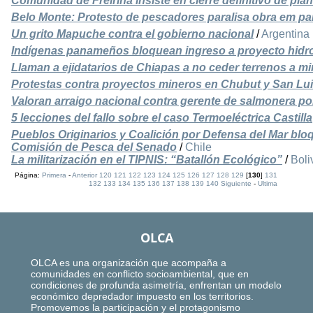
Comunidad de Freirina insiste en cierre definitivo de pl
Belo Monte: Protesto de pescadores paralisa obra em pa
Un grito Mapuche contra el gobierno nacional
/
Argentina
Indígenas panameños bloquean ingreso a proyecto hidro
Llaman a ejidatarios de Chiapas a no ceder terrenos a m
Protestas contra proyectos mineros en Chubut y San Lu
Valoran arraigo nacional contra gerente de salmonera por
5 lecciones del fallo sobre el caso Termoeléctrica Castilla
Pueblos Originarios y Coalición por Defensa del Mar bloq
Comisión de Pesca del Senado
/
Chile
La militarización en el TIPNIS: “Batallón Ecológico”
/
Boli
Página:
Primera
-
Anterior
120
121
122
123
124
125
126
127
128
129
[
130
]
131
132
133
134
135
136
137
138
139
140
Siguiente
-
Ultima
OLCA
OLCA es una organización que acompaña a
comunidades en conflicto socioambiental, que en
condiciones de profunda asimetría, enfrentan un modelo
económico depredador impuesto en los territorios.
Promovemos la participación y el protagonismo