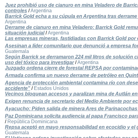
Juez prohibió uso de cianuro en mina Veladero de Barrick
controles
/
Argentina
Barrick Gold echa a su cúpula en Argentina tras derrame
Argentina
Derrame de cianuro en mina Veladero: Barrick Gold remu
situación judicial
/
Argentina
Las empresas mineras, fastidiadas con Barrick Gold por 
Asesinan a líder comunitario que denunció a empresa for
Guatemala
Según Barrick se derramaron 224 mil litros de solución
uso del tóxico para investigar
/
Argentina
Juzgado ordena cierre de forestal REPSA por contaminac
Armada confirma un nuevo derrame de petróleo en Quin
Agencia de protección ambiental contamina río con dese
accidente"
/
Estados Unidos
Vecinos bloquean accesos y paralizan mina de Autlán en
Exigen renuncia de secretario del Medio Ambiente por ec
Ayacucho: Piden salida de minera Ares de Parinacochas 
Paz Dominicana solicita audiencia al papa Francisco par
/
República Dominicana
Repsa aceptó en mayo responsabilidad en ecocidio y el
Guatemala