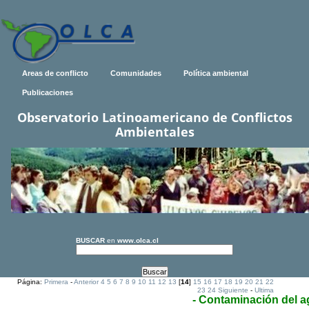
Areas de conflicto
Comunidades
Política ambiental
Publicaciones
Observatorio Latinoamericano de Conflictos
Ambientales
BUSCAR
en
www.olca.cl
Página:
Primera
-
Anterior
4
5
6
7
8
9
10
11
12
13
[
14
]
15
16
17
18
19
20
21
22
23
24
Siguiente
-
Ultima
- Contaminación del 