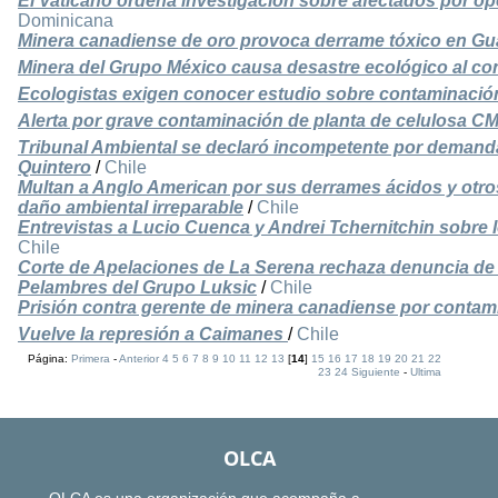
El Vaticano ordena investigación sobre afectados por op
Dominicana
Minera canadiense de oro provoca derrame tóxico en Gu
Minera del Grupo México causa desastre ecológico al co
Ecologistas exigen conocer estudio sobre contaminació
Alerta por grave contaminación de planta de celulosa C
Tribunal Ambiental se declaró incompetente por demanda
Quintero
/
Chile
Multan a Anglo American por sus derrames ácidos y otr
daño ambiental irreparable
/
Chile
Entrevistas a Lucio Cuenca y Andrei Tchernitchin sobre l
Chile
Corte de Apelaciones de La Serena rechaza denuncia de 
Pelambres del Grupo Luksic
/
Chile
Prisión contra gerente de minera canadiense por contam
Vuelve la represión a Caimanes
/
Chile
Página:
Primera
-
Anterior
4
5
6
7
8
9
10
11
12
13
[
14
]
15
16
17
18
19
20
21
22
23
24
Siguiente
-
Ultima
OLCA