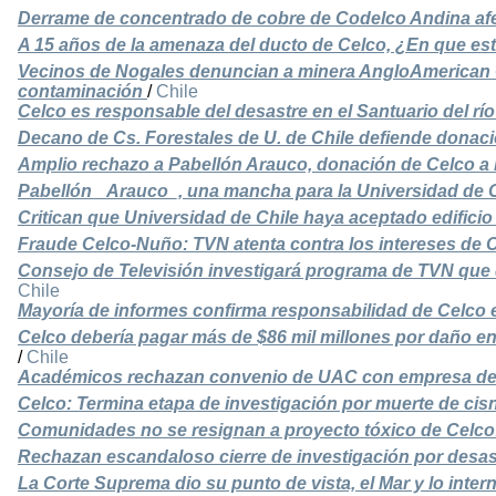
Derrame de concentrado de cobre de Codelco Andina afe
A 15 años de la amenaza del ducto de Celco, ¿En que est
Vecinos de Nogales denuncian a minera AngloAmerican Ch
contaminación
/
Chile
Celco es responsable del desastre en el Santuario del rí
Decano de Cs. Forestales de U. de Chile defiende dona
Amplio rechazo a Pabellón Arauco, donación de Celco a 
Pabellón _Arauco_, una mancha para la Universidad de C
Critican que Universidad de Chile haya aceptado edifici
Fraude Celco-Nuño: TVN atenta contra los intereses de C
Consejo de Televisión investigará programa de TVN qu
Chile
Mayoría de informes confirma responsabilidad de Celco 
Celco debería pagar más de $86 mil millones por daño en
/
Chile
Académicos rechazan convenio de UAC con empresa de n
Celco: Termina etapa de investigación por muerte de cisn
Comunidades no se resignan a proyecto tóxico de Celco:
Rechazan escandaloso cierre de investigación por desas
La Corte Suprema dio su punto de vista, el Mar y lo inter