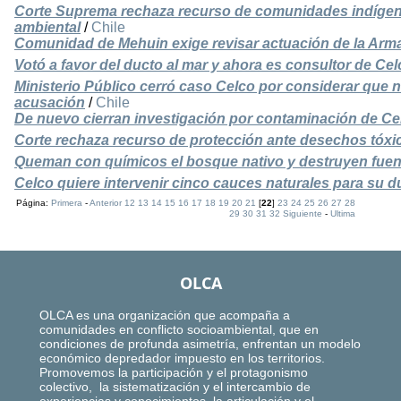
Corte Suprema rechaza recurso de comunidades indígena
ambiental
/
Chile
Comunidad de Mehuin exige revisar actuación de la Arm
Votó a favor del ducto al mar y ahora es consultor de Cel
Ministerio Público cerró caso Celco por considerar que 
acusación
/
Chile
De nuevo cierran investigación por contaminación de Ce
Corte rechaza recurso de protección ante desechos tóxi
Queman con químicos el bosque nativo y destruyen fuen
Celco quiere intervenir cinco cauces naturales para su 
Página:
Primera
-
Anterior
12
13
14
15
16
17
18
19
20
21
[
22
]
23
24
25
26
27
28
29
30
31
32
Siguiente
-
Ultima
OLCA
OLCA es una organización que acompaña a
comunidades en conflicto socioambiental, que en
condiciones de profunda asimetría, enfrentan un modelo
económico depredador impuesto en los territorios.
Promovemos la participación y el protagonismo
colectivo, la sistematización y el intercambio de