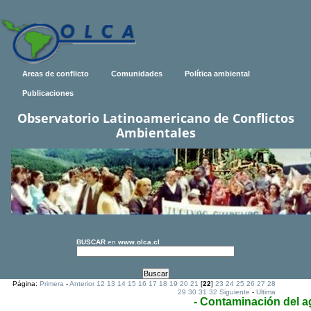
Areas de conflicto
Comunidades
Política ambiental
Publicaciones
Observatorio Latinoamericano de Conflictos
Ambientales
BUSCAR
en
www.olca.cl
Página:
Primera
-
Anterior
12
13
14
15
16
17
18
19
20
21
[
22
]
23
24
25
26
27
28
29
30
31
32
Siguiente
-
Ultima
- Contaminación del 