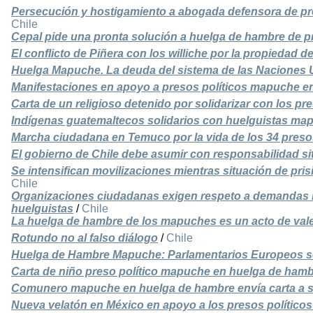
Persecución y hostigamiento a abogada defensora de p
Chile
Cepal pide una pronta solución a huelga de hambre de p
El conflicto de Piñera con los williche por la propiedad 
Huelga Mapuche. La deuda del sistema de las Naciones 
Manifestaciones en apoyo a presos políticos mapuche e
Carta de un religioso detenido por solidarizar con los p
Indígenas guatemaltecos solidarios con huelguistas ma
Marcha ciudadana en Temuco por la vida de los 34 preso
El gobierno de Chile debe asumir con responsabilidad s
Se intensifican movilizaciones mientras situación de pris
Chile
Organizaciones ciudadanas exigen respeto a demandas 
huelguistas
/
Chile
La huelga de hambre de los mapuches es un acto de vale
Rotundo no al falso diálogo
/
Chile
Huelga de Hambre Mapuche: Parlamentarios Europeos se 
Carta de niño preso político mapuche en huelga de ham
Comunero mapuche en huelga de hambre envía carta a s
Nueva velatón en México en apoyo a los presos polític