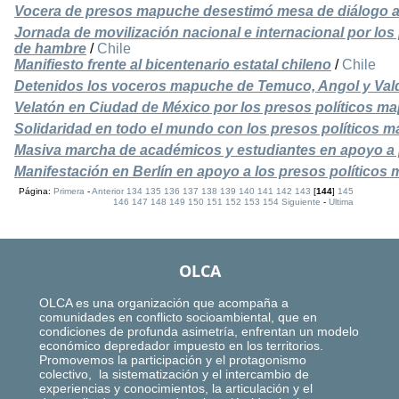
Vocera de presos mapuche desestimó mesa de diálogo a
Jornada de movilización nacional e internacional por lo
de hambre
/
Chile
Manifiesto frente al bicentenario estatal chileno
/
Chile
Detenidos los voceros mapuche de Temuco, Angol y Vald
Velatón en Ciudad de México por los presos políticos m
Solidaridad en todo el mundo con los presos políticos
Masiva marcha de académicos y estudiantes en apoyo 
Manifestación en Berlín en apoyo a los presos político
Página:
Primera
-
Anterior
134
135
136
137
138
139
140
141
142
143
[
144
]
145
146
147
148
149
150
151
152
153
154
Siguiente
-
Ultima
OLCA
OLCA es una organización que acompaña a
comunidades en conflicto socioambiental, que en
condiciones de profunda asimetría, enfrentan un modelo
económico depredador impuesto en los territorios.
Promovemos la participación y el protagonismo
colectivo, la sistematización y el intercambio de
experiencias y conocimientos, la articulación y el