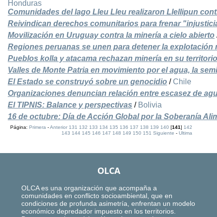
Honduras
Comunidades del lago Lleu Lleu realizaron Llellipun cont
Reivindican derechos comunitarios para frenar "injustic
Movilización en Uruguay contra la minería a cielo abierto
Regiones peruanas se unen para detener la explotación 
Pueblos kolla y atacama rechazan minería en su territorio
Valles de Monte Patria en movimiento por el agua, la semil
El Estado se construyó sobre un genocidio
/
Chile
Organizaciones denuncian relación entre escasez de agu
El TIPNIS: Balance y perspectivas
/
Bolivia
16 de octubre: Día de Acción Global por la Soberanía Ali
Página:
Primera
-
Anterior
131
132
133
134
135
136
137
138
139
140
[
141
]
142
143
144
145
146
147
148
149
150
151
Siguiente
-
Ultima
OLCA
OLCA es una organización que acompaña a
comunidades en conflicto socioambiental, que en
condiciones de profunda asimetría, enfrentan un modelo
económico depredador impuesto en los territorios.