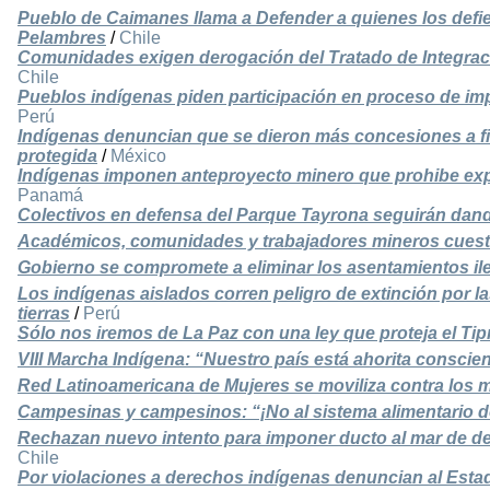
Pueblo de Caimanes llama a Defender a quienes los def
Pelambres
/
Chile
Comunidades exigen derogación del Tratado de Integraci
Chile
Pueblos indígenas piden participación en proceso de im
Perú
Indígenas denuncian que se dieron más concesiones a f
protegida
/
México
Indígenas imponen anteproyecto minero que prohibe exp
Panamá
Colectivos en defensa del Parque Tayrona seguirán dando
Académicos, comunidades y trabajadores mineros cues
Gobierno se compromete a eliminar los asentamientos ile
Los indígenas aislados corren peligro de extinción por l
tierras
/
Perú
Sólo nos iremos de La Paz con una ley que proteja el Tip
VIII Marcha Indígena: “Nuestro país está ahorita conscie
Red Latinoamericana de Mujeres se moviliza contra los
Campesinas y campesinos: “¡No al sistema alimentario 
Rechazan nuevo intento para imponer ducto al mar de d
Chile
Por violaciones a derechos indígenas denuncian al Esta