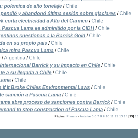
 polémica de alto tonelaje
/
Chile
pendió y abandonó última sesión sobre glaciares
/
Chile
k corta electricidad a Alto del Carmen
/
Chile
 Pascua Lama es adminitido por la CIDH
/
Chile
entinos cuestionan a la Barrick Gold
/
Chile
da en su propio país
/
Chile
émica mina Pascua Lama
/
Chile
s
/
Argentina
/
Chile
internacional Barrick y su impacto en Chile
/
Chile
te a su llegada a Chile
/
Chile
 Lama
/
Chile
 If It Broke Chiles Environmental Laws
/
Chile
 de sanción a Pascua Lama
/
Chile
ama abre proceso de sanciones contra Barrick
/
Chile
demand to stop construction of Pascua Lama
/
Chile
Página:
Primera
-
Anterior
5
6
7
8
9
10
11
12
13
14
[
15
]
1