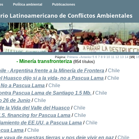
es
Política ambiental
Publicaciones
rio Latinoamericano de Conflictos Ambientales
Página:
Primera
-
Anterior
5
6
7
8
9
10
11
12
13
14
[
15
]
1
- Minería transfronteriza
(854 títulos)
e - Argentina frente a la Minería de Frontera
/
Chile
l Huasco dijo si a la vida- no a Pascua Lama
/
Chile
a- No a Pascua Lama
/
Chile
contra Pascua Lama de Santiago 1.5 Mb.
/
Chile
o 26 de Junio
/
Chile
 la Vida del Valle del Huasco
/
Chile
.S. financing for Pascua Lama
/
Chile
ciamiento de EE.UU. a Pascua Lama
/
Chile
ascua Lama
/
Chile
 vaya de nuestras tierras y nos deje vivir en paz
/
Chile