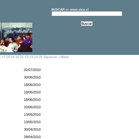
BUSCAR
en
www.olca.cl
6
17
18
19
20
21
22
23
24
25
Siguiente
-
Ultima
02/07/2010
30/06/2010
18/06/2010
18/06/2010
18/06/2010
10/06/2010
13/05/2010
13/05/2010
30/04/2010
28/04/2010