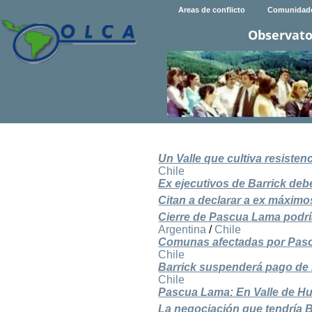
Areas de conflicto
Comunidad
Observato
Un Valle que cultiva resiste
Chile
Ex ejecutivos de Barrick deb
Citan a declarar a ex máximo
Cierre de Pascua Lama podría
Argentina
/
Chile
Comunas afectadas por Pasc
Chile
Barrick suspenderá pago de
Chile
Pascua Lama: En Valle de Hua
La negociación que tendría B