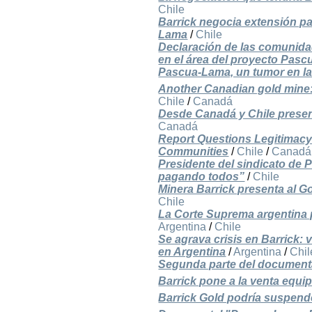
Chile
Barrick negocia extensión pa
Lama
/
Chile
Declaración de las comunidad
en el área del proyecto Pas
Pascua-Lama, un tumor en la 
Another Canadian gold mine:
Chile
/
Canadá
Desde Canadá y Chile presen
Canadá
Report Questions Legitimac
Communities
/
Chile
/
Canadá
Presidente del sindicato de 
pagando todos”
/
Chile
Minera Barrick presenta al 
Chile
La Corte Suprema argentina 
Argentina
/
Chile
Se agrava crisis en Barrick:
en Argentina
/
Argentina
/
Chil
Segunda parte del documenta
Barrick pone a la venta equi
Barrick Gold podría suspen