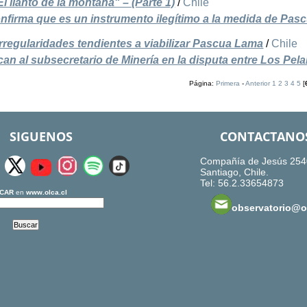
llanto de la montaña" – (Parte 1)
/
Chile
firma que es un instrumento ilegítimo a la medida de Pas
regularidades tendientes a viabilizar Pascua Lama
/
Chile
n al subsecretario de Minería en la disputa entre Los Pel
Página:
Primera
-
Anterior
1
2
3
4
5
[
SIGUENOS
CONTACTANO
Compañía de Jesús 254
Santiago, Chile.
Tel: 56.2.33654873
CAR
en
www.olca.cl
observatorio@ol