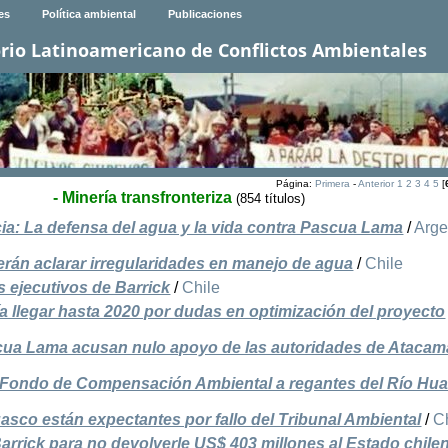
es
Política ambiental
Publicaciones
rio Latinoamericano de Conflictos Ambientales
Página:
Primera
-
Anterior
1
2
3
4
5
[
- Minería transfronteriza
(854 títulos)
ncia: La defensa del agua y la vida contra Pascua Lama
/
Arge
erán aclarar irregularidades en manejo de agua
/
Chile
s ejecutivos de Barrick
/
Chile
 llegar hasta 2020 por dudas en optimización del proyecto
ua Lama acusan nulo apoyo de las autoridades de Atacam
 Fondo de Compensación Ambiental a regantes del Río Hu
sco están expectantes por fallo del Tribunal Ambiental
/
C
arrick para no devolverle US$ 403 millones al Estado chile