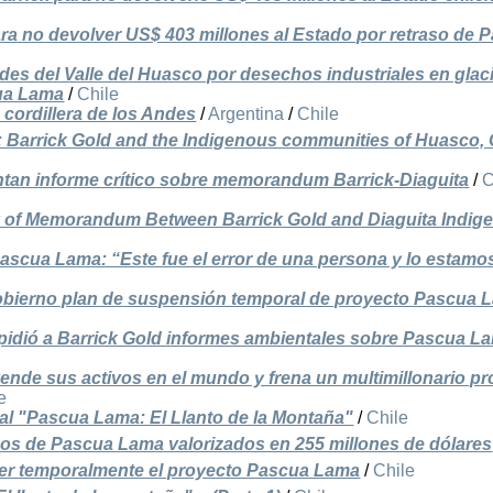
ra no devolver US$ 403 millones al Estado por retraso de 
es del Valle del Huasco por desechos industriales en glac
cua Lama
/
Chile
cordillera de los Andes
/
Argentina
/
Chile
 Barrick Gold and the Indigenous communities of Huasco, 
tan informe crítico sobre memorandum Barrick-Diaguita
/
C
y of Memorandum Between Barrick Gold and Diaguita Indig
Pascua Lama: “Este fue el error de una persona y lo estamo
Gobierno plan de suspensión temporal de proyecto Pascua 
pidió a Barrick Gold informes ambientales sobre Pascua L
 vende sus activos en el mundo y frena un multimillonario p
e
l "Pascua Lama: El Llanto de la Montaña"
/
Chile
pos de Pascua Lama valorizados en 255 millones de dólares
der temporalmente el proyecto Pascua Lama
/
Chile