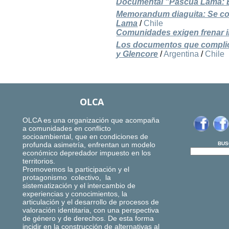
Documental "Pascua Lama: El 
Memorandum diaguita: Se con
Lama
/
Chile
Comunidades exigen frenar ir
Los documentos que complica
y Glencore
/
Argentina
/
Chile
OLCA
OLCA es una organización que acompaña
a comunidades en conflicto
socioambiental, que en condiciones de
profunda asimetría, enfrentan un modelo
BUS
económico depredador impuesto en los
territorios.
Promovemos la participación y el
protagonismo colectivo, la
sistematización y el intercambio de
experiencias y conocimientos, la
articulación y el desarrollo de procesos de
valoración identitaria, con una perspectiva
de género y de derechos. De esta forma
incidir en la construcción de alternativas al