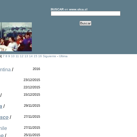
BUSCAR
en
www.olca.cl
6
]
7
8
9
10
11
12
13
14
15
16
Siguiente
-
Ultima
ntina
/
2016
23/12/2015
22/12/2015
/
15/12/2015
a
/
29/11/2015
asco
/
27/11/2015
hile
27/11/2015
no
/
25/11/2015