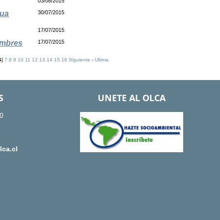
03/08/2015
cua
30/07/2015
17/07/2015
ambres
17/07/2015
6
]
7
8
9
10
11
12
13
14
15
16
Siguiente
-
Ultima
S
UNETE AL OLCA
0
ca.cl