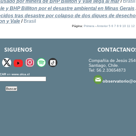
ausado por minera de BHP Billiton y Vale llega al mar
/
Brasil
le y BHP Billiton por el desastre ambiental en Minas Gerais
idos tras desastre por colapso de dos diques de desech
on y Vale
/
Brasil
Página:
Primera
-
Anterior
5
6
7
8
9
10
11
12
SIGUENOS
CONTACTANO
Compañía de Jesús 254
Santiago, Chile.
Tel: 56.2.33654873
CAR
en
www.olca.cl
observatorio@ol