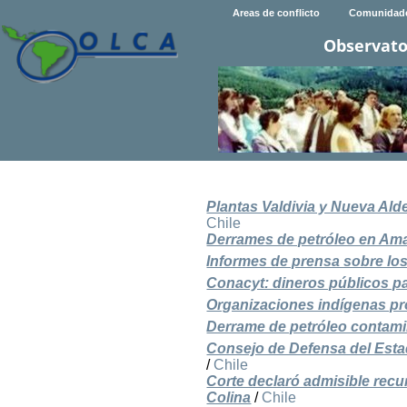
Areas de conflicto
Comunidad
Observato
Plantas Valdivia y Nueva Ald
Chile
Derrames de petróleo en Ama
Informes de prensa sobre lo
Conacyt: dineros públicos p
Organizaciones indígenas pr
Derrame de petróleo contamin
Consejo de Defensa del Esta
/
Chile
Corte declaró admisible rec
Colina
/
Chile