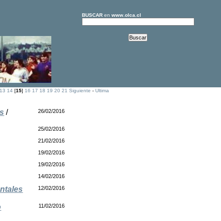
BUSCAR
en
www.olca.cl
13
14
[
15
]
16
17
18
19
20
21
Siguiente
-
Ultima
es
/
26/02/2016
25/02/2016
21/02/2016
19/02/2016
19/02/2016
14/02/2016
ntales
12/02/2016
o
11/02/2016