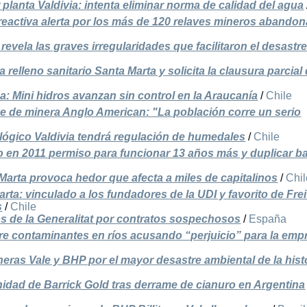
 planta Valdivia: intenta eliminar norma de calidad del agua
eactiva alerta por los más de 120 relaves mineros abando
revela las graves irregularidades que facilitaron el desastr
relleno sanitario Santa Marta y solicita la clausura parcial 
ca: Mini hidros avanzan sin control en la Araucanía
/
Chile
ve de minera Anglo American: "La población corre un serio
lógico Valdivia tendrá regulación de humedales
/
Chile
o en 2011 permiso para funcionar 13 años más y duplicar b
Marta provoca hedor que afecta a miles de capitalinos
/
Chil
ta: vinculado a los fundadores de la UDI y favorito de Frei
s
/
Chile
s de la Generalitat por contratos sospechosos
/
España
re contaminantes en ríos acusando “perjuicio” para la emp
neras Vale y BHP por el mayor desastre ambiental de la hist
idad de Barrick Gold tras derrame de cianuro en Argentina