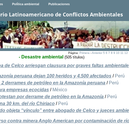
es
Política ambiental
Publicaciones
rio Latinoamericano de Conflictos Ambientales
Página:
Primera
-
Anterior
5
6
7
8
9
10
11
12
- Desastre ambiental
(505 títulos)
ea de Celco arriesgan clausura por graves faltas ambiental
zonía peruana dejan 100 heridos y 4.500 afectados
/
Perú
s 2 derrames de petróleo en la Amazonía peruana
/
Perú
ara empresas ecocidas
/
México
otestan por derrame de petróleo en la Amazonía
/
Perú
a 30 km. del río Chiriaco
/
Perú
do objeta “vínculo” entre abogado de Celco y jueces ambie
urso contra minera Anglo American por contaminación de rí