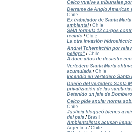
Celco vuelve a tribunales por
Derrame de Anglo American r
Chile
Ex trabajador de Santa Marta 
ambiental
/
Chile
SMA formula 12 cargos contra 
recinto
/
Chile
La otra invasión hidroeléctri
Andrei Tchernitchin por rela
peligro"
/
Chile
A doce años de desastre eco
Vertedero Santa Marta obtuv
acumulada
/
Chile
Incendio en vertedero Santa 
Dueño del vertedero Santa Mar
privatización de las sanitaria
Detenido un jefe de Bombero
Celco pide anular norma sob
Chile
Justicia bloqueó bienes a mi
del país
/
Brasil
Ambientalistas acusan impun
Argentina
/
Chile