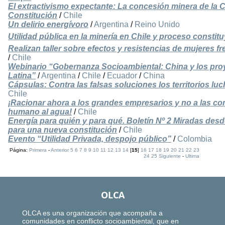
El extractivismo expectante: La concesión minera de la 
Constitución
/
Chile
Un delirio energívoro
/
Argentina
/
Reino Unido
Utilidad pública en la minería en Chile y proceso constit
Realizan taller sobre efectos y resistencias de mujeres fr
/
Chile
Webinario “Gobernanza Socioambiental: China y los proy
Latina”
/
Argentina
/
Chile
/
Ecuador
/
China
Cápsulas: Contra las falsas soluciones los territorios 
Chile
¡Racionar ahora a los grandes empresarios y no a las co
humano al agua!
/
Chile
Energía para quién y para qué. Boletín Nº 2 Miradas desd
para una nueva constitución
/
Chile
Evento “Utilidad Privada, despojo público”
/
Colombia
Página:
Primera
-
Anterior
5
6
7
8
9
10
11
12
13
14
[
15
]
16
17
18
19
20
21
22
23
24
25
Siguiente
-
Ultima
OLCA
OLCA es una organización que acompaña a
comunidades en conflicto socioambiental, que en