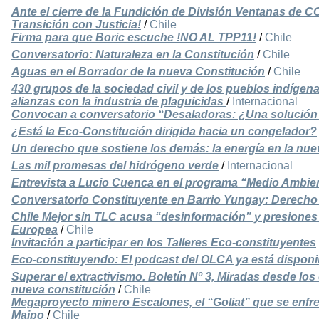
Ante el cierre de la Fundición de División Ventanas de
Transición con Justicia!
/
Chile
Firma para que Boric escuche !NO AL TPP11!
/
Chile
Conversatorio: Naturaleza en la Constitución
/
Chile
Aguas en el Borrador de la nueva Constitución
/
Chile
430 grupos de la sociedad civil y de los pueblos indígena
alianzas con la industria de plaguicidas
/
Internacional
Convocan a conversatorio “Desaladoras: ¿Una solución
¿Está la Eco-Constitución dirigida hacia un congelador?
Un derecho que sostiene los demás: la energía en la nue
Las mil promesas del hidrógeno verde
/
Internacional
Entrevista a Lucio Cuenca en el programa “Medio Ambien
Conversatorio Constituyente en Barrio Yungay: Derecho
Chile Mejor sin TLC acusa “desinformación” y presiones 
Europea
/
Chile
Invitación a participar en los Talleres Eco-constituyentes
Eco-constituyendo: El podcast del OLCA ya está disponi
Superar el extractivismo. Boletín Nº 3, Miradas desde lo
nueva constitución
/
Chile
Megaproyecto minero Escalones, el “Goliat” que se enfre
Maipo
/
Chile