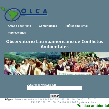
Areas de conflicto
Comunidades
Política ambiental
Publicaciones
Observatorio Latinoamericano de Conflictos
Ambientales
BUSCAR
en
www.olca.cl
Página:
Primera
-
Anterior
142
143
144
145
146
147
148
149
150
151
[
152
]
153
154
155
156
157
158
159
160
161
162
Siguiente
-
Ultima
- Política ambiental