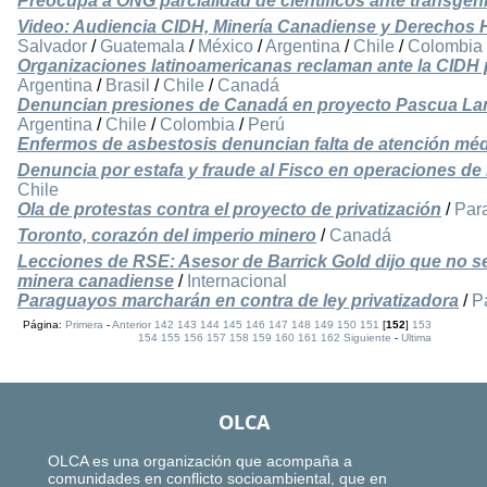
Preocupa a ONG parcialidad de científicos ante transgén
Video: Audiencia CIDH, Minería Canadiense y Derechos
Salvador
/
Guatemala
/
México
/
Argentina
/
Chile
/
Colombia
Organizaciones latinoamericanas reclaman ante la CIDH
Argentina
/
Brasil
/
Chile
/
Canadá
Denuncian presiones de Canadá en proyecto Pascua L
Argentina
/
Chile
/
Colombia
/
Perú
Enfermos de asbestosis denuncian falta de atención méd
Denuncia por estafa y fraude al Fisco en operaciones de
Chile
Ola de protestas contra el proyecto de privatización
/
Par
Toronto, corazón del imperio minero
/
Canadá
Lecciones de RSE: Asesor de Barrick Gold dijo que no se 
minera canadiense
/
Internacional
Paraguayos marcharán en contra de ley privatizadora
/
P
Página:
Primera
-
Anterior
142
143
144
145
146
147
148
149
150
151
[
152
]
153
154
155
156
157
158
159
160
161
162
Siguiente
-
Ultima
OLCA
OLCA es una organización que acompaña a
comunidades en conflicto socioambiental, que en