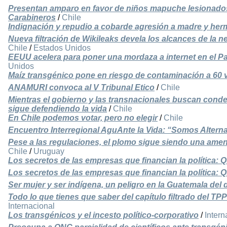
Presentan amparo en favor de niños mapuche lesionado
Carabineros
/
Chile
Indignación y repudio a cobarde agresión a madre y her
Nueva filtración de Wikileaks devela los alcances de la 
Chile
/
Estados Unidos
EEUU acelera para poner una mordaza a internet en el Pa
Unidos
Maíz transgénico pone en riesgo de contaminación a 60 
ANAMURI convoca al V Tribunal Etico
/
Chile
Mientras el gobierno y las transnacionales buscan conde
sigue defendiendo la vida
/
Chile
En Chile podemos votar, pero no elegir
/
Chile
Encuentro Interregional AguAnte la Vida: “Somos Alternat
Pese a las regulaciones, el plomo sigue siendo una amena
Chile
/
Uruguay
Los secretos de las empresas que financian la política:
Los secretos de las empresas que financian la política:
Ser mujer y ser indígena, un peligro en la Guatemala del
Todo lo que tienes que saber del capítulo filtrado del TP
Internacional
Los transgénicos y el incesto político-corporativo
/
Intern