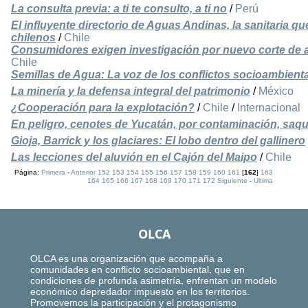
La consulta previa: a ti te consulto, a ti no
/
Perú
El influyente directorio de Aguas Andinas, la sanitaria que
chilenos
/
Chile
Consumidores exigen investigación por nuevo corte de
Chile
Semillas de Agua: La voz de los conflictos socioambienta
La minería y la defensa integral del patrimonio
/
México
¿Cooperación para la explotación?
/
Chile
/
Internacional
En peligro, cenotes de Yucatán, por contaminación, saq
Gioja, Barrick y los glaciares: El lobo dentro del gallinero
Las lecciones del aluvión en el Cajón del Maipo
/
Chile
Página:
Primera
-
Anterior
152
153
154
155
156
157
158
159
160
161
[
162
]
163
164
165
166
167
168
169
170
171
172
Siguiente
-
Ultima
OLCA
OLCA es una organización que acompaña a
comunidades en conflicto socioambiental, que en
condiciones de profunda asimetría, enfrentan un modelo
económico depredador impuesto en los territorios.
Promovemos la participación y el protagonismo