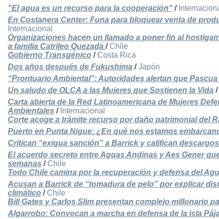
"El agua es un recurso para la cooperación"
/
Internacion
En Costanera Center: Funa para bloquear venta de produ
Internacional
Organizaciones hacen un llamado a poner fin al hostigami
a familia Catrileo Quezada
/
Chile
Gobierno Transgénico
/
Costa Rica
Dos años después de Fukushima
/
Japón
“Prontuario Ambiental": Autoridades alertan que Pascua
Un saludo de OLCA a las Mujeres que Sostienen la Vida
Carta abierta de la Red Latinoamericana de Mujeres Def
Ambientales
/
Internacional
Corte acoge a trámite recurso por daño patrimonial del R
Puerto en Punta Nigue: ¿En qué nos estamos embarcan
Critican “exigua sanción” a Barrick y califican descarg
El acuerdo secreto entre Aguas Andinas y Aes Gener que 
semanas
/
Chile
Todo Chile camina por la recuperación y defensa del Ag
Acusan a Barrick de “tomadura de pelo” por explicar dis
climático
/
Chile
Bill Gates y Carlos Slim presentan complejo millonario p
Algarrobo: Convocan a marcha en defensa de la isla Páj