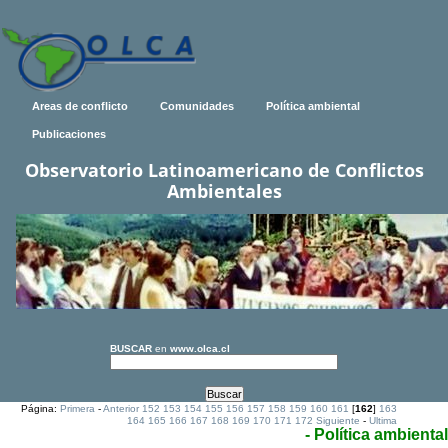
Areas de conflicto
Comunidades
Política ambiental
Publicaciones
Observatorio Latinoamericano de Conflictos
Ambientales
BUSCAR
en
www.olca.cl
Página:
Primera
-
Anterior
152
153
154
155
156
157
158
159
160
161
[
162
]
163
164
165
166
167
168
169
170
171
172
Siguiente
-
Ultima
- Política ambiental