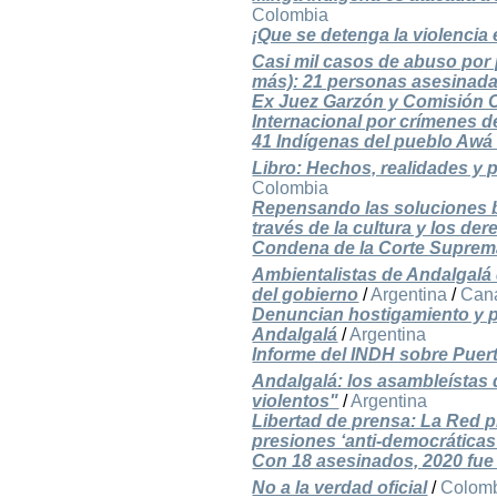
Colombia
¡Que se detenga la violencia 
Casi mil casos de abuso por p
más): 21 personas asesinada
Ex Juez Garzón y Comisión C
Internacional por crímenes 
41 Indígenas del pueblo Awá 
Libro: Hechos, realidades y p
Colombia
Repensando las soluciones b
través de la cultura y los de
Condena de la Corte Suprema
Ambientalistas de Andalgal
del gobierno
/
Argentina
/
Can
Denuncian hostigamiento y p
Andalgalá
/
Argentina
Informe del INDH sobre Puer
Andalgalá: los asambleístas 
violentos"
/
Argentina
Libertad de prensa: La Red 
presiones ‘anti-democráticas
Con 18 asesinados, 2020 fue
No a la verdad oficial
/
Colom