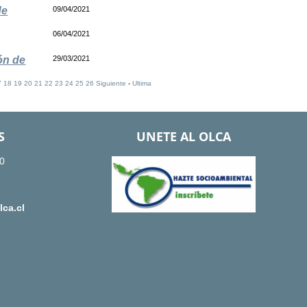
de
09/04/2021
06/04/2021
ón de
29/03/2021
7
18
19
20
21
22
23
24
25
26
Siguiente
-
Ultima
S
UNETE AL OLCA
0
ca.cl