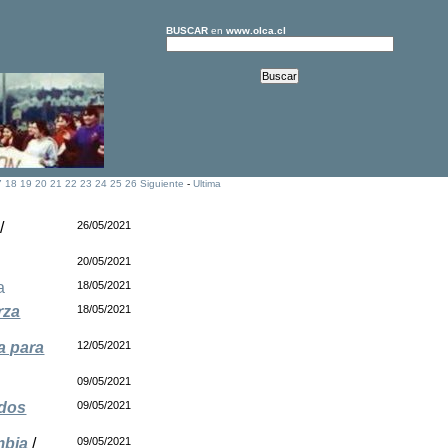
BUSCAR
en
www.olca.cl
7
18
19
20
21
22
23
24
25
26
Siguiente
-
Ultima
/
26/05/2021
20/05/2021
a
18/05/2021
rza
18/05/2021
a para
12/05/2021
09/05/2021
ados
09/05/2021
mbia
/
09/05/2021