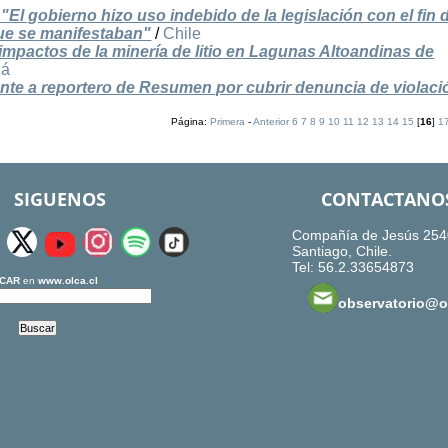
 "El gobierno hizo uso indebido de la legislación con el fin 
que se manifestaban"
/
Chile
impactos de la minería de litio en Lagunas Altoandinas de
dá
nte a reportero de Resumen por cubrir denuncia de violaci
Página:
Primera
-
Anterior
6
7
8
9
10
11
12
13
14
15
[
16
]
1
SIGUENOS
CONTACTANO
Compañía de Jesús 254
Santiago, Chile.
Tel: 56.2.33654873
CAR
en
www.olca.cl
observatorio@ol