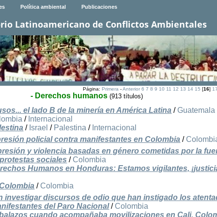
es
Política ambiental
Publicaciones
rio Latinoamericano de Conflictos Ambientales
Página:
Primera
-
Anterior
6
7
8
9
10
11
12
13
14
15
[
16
]
1
- Derechos humanos
(913 títulos)
os... el lado B de la minería en América Latina
/
Guatemala
lombia
/
Internacional
lestina
/
Israel
/
Palestina
/
Internacional
resión policial contra manifestantes en Colombia
/
Colombi
presión y violencia basadas en género cometidas por la fue
 protestas sociales
/
Colombia
erechos Humanos en Honduras: Estamos vigilantes, ¡justici
 Colombia
/
Colombia
n investigar discursos de odio que han instigado los atent
anifestantes del Paro Nacional
/
Colombia
 balazos cuando acompañaba movilizaciones en Cali, Colo