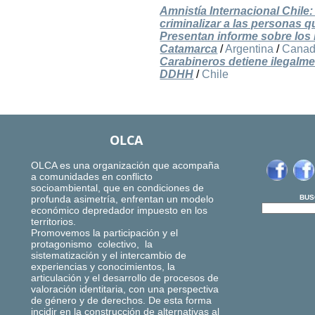
Amnistía Internacional Chile:
criminalizar a las personas 
Presentan informe sobre los 
Catamarca
/
Argentina
/
Cana
Carabineros detiene ilegalme
DDHH
/
Chile
OLCA
OLCA es una organización que acompaña
a comunidades en conflicto
socioambiental, que en condiciones de
profunda asimetría, enfrentan un modelo
BUS
económico depredador impuesto en los
territorios.
Promovemos la participación y el
protagonismo colectivo, la
sistematización y el intercambio de
experiencias y conocimientos, la
articulación y el desarrollo de procesos de
valoración identitaria, con una perspectiva
de género y de derechos. De esta forma
incidir en la construcción de alternativas al