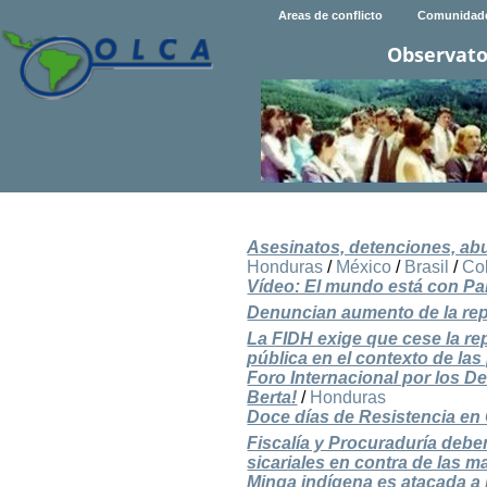
Areas de conflicto
Comunidad
Observato
Asesinatos, detenciones, abus
Honduras
/
México
/
Brasil
/
Co
Vídeo: El mundo está con Pa
Denuncian aumento de la rep
La FIDH exige que cese la re
pública en el contexto de las
Foro Internacional por los D
Berta!
/
Honduras
Doce días de Resistencia en
Fiscalía y Procuraduría debe
sicariales en contra de las m
Minga indígena es atacada a