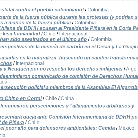
estatal contra el pueblo colombiano!
/
Colombia
arte de la fuerza pública durante las protestas (y podrían s
s a manos de la fuerza pública
/
Colombia
hilena de DDHH acusan al Presidente Piñera en la Corte P
de lesa humanidad
/
Chile
/
Internacional
han sido asesinados en el último año
/
Colombia
erspectivas de la minería de carbón en el Cesar y La Guajir
asadas en la naturaleza: buscando un cambio transformad
rechos
/
Internacional
 a Neuquén por no respetar los derechos indígenas
/
Argen
á desmintieron comunicado de comisión de Derechos Hum
adá
ersecución policial a miembros de la Asamblea El Algarrob
to Chino en Corral
/
Chile
/
China
denunciaron persecuciones y "allanamientos arbitrarios y
presentará queja ante Comisión Interamericana de DDHH po
’ de Piñera
/
Chile
 el peor año para defensores ambientales: Cemda
/
México
bia