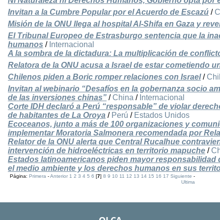
Ni Naturaleza ni Derechos Humanos, Gobierno opta por 
Invitan a la Cumbre Popular por el Acuerdo de Escazú
/
C
Misión de la ONU llega al hospital Al-Shifa en Gaza y reve
El Tribunal Europeo de Estrasburgo sentencia que la inac
humanos
/
Internacional
A la sombra de la dictadura: La multiplicación de conflic
Relatora de la ONU acusa a Israel de estar cometiendo u
Chilenos piden a Boric romper relaciones con Israel
/
Chi
Invitan al webinario “Desafíos en la gobernanza socio am
de las inversiones chinas”
/
China
/
Internacional
Corte IDH declaró a Perú “responsable” de violar derechos
de habitantes de La Oroya
/
Perú
/
Estados Unidos
Ecoceanos, junto a más de 100 organizaciones y comun
implementar Moratoria Salmonera recomendada por Rela
Relator de la ONU alerta que Central Rucalhue contravie
intervención de hidroeléctricas en territorio mapuche
/
Ch
Estados latinoamericanos piden mayor responsabilidad 
el medio ambiente y los derechos humanos en sus territo
Página:
Primera
-
Anterior
1
2
3
4
5
6
[
7
]
8
9
10
11
12
13
14
15
16
17
Siguiente
-
Ultima