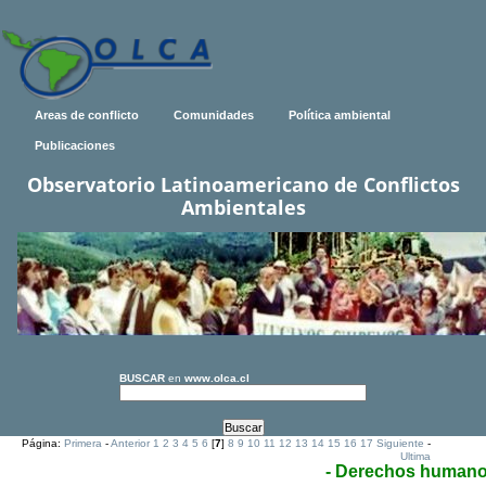
Areas de conflicto
Comunidades
Política ambiental
Publicaciones
Observatorio Latinoamericano de Conflictos
Ambientales
BUSCAR
en
www.olca.cl
Página:
Primera
-
Anterior
1
2
3
4
5
6
[
7
]
8
9
10
11
12
13
14
15
16
17
Siguiente
-
Ultima
- Derechos human