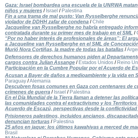
Gaza: Israel bombardea una escuela de la UNRWA matan
niños y mujeres
/
Israel
/
Palestina
Fin a una trama de mal gusto: Van Rysselberghe renunciar
violador de DDHH zafar de condena
/
Chile
Jacqueline van Rysselberghe no habría entregado informe
contratada durante su primer mes de trabajo en el SML
/
“Por no haber interés de profesionales de áreas”: El argu
a Jacqueline van Rysselberghe en el SML de Concepció
Murió Nora Cortiñas, la madre de todas las batallas
/
Arge
Defensores de derechos humanos piden al Departamento d
cargos contra Julian Assange
/
Estados Unidos
/
Reino Un
Participación en la Cumbre Popular por el Acuerdo de E
Acusan a Bayer de daños a medioambiente y la vida en 
Paraguay
/
Alemania
Descubren fosas comunes en Gaza con centenares de c
crímenes de guerra
/
Israel
/
Palestina
En el Día Mundial de la Tierra llaman a detener las polític
las comunidades contra el extractivismo y los Territorios 
Acuerdo de Escazú, perspectivas desde la conflictividad
Prisioneros palestinos, incluidos ancianos, discapacita
denuncian torturas
/
Palestina
25 años en jaque: los últimos kawahivas a merced de m
Brasil