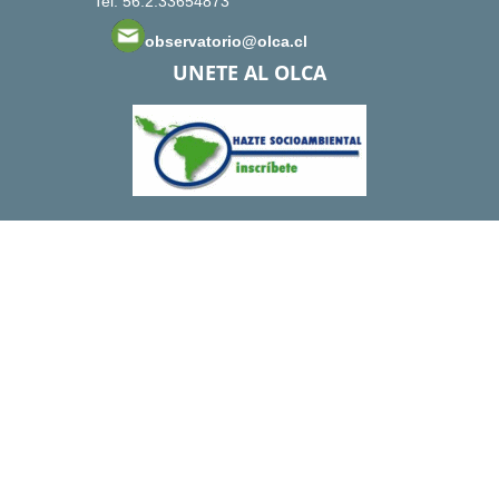
Tel: 56.2.33654873
observatorio@olca.cl
UNETE AL OLCA