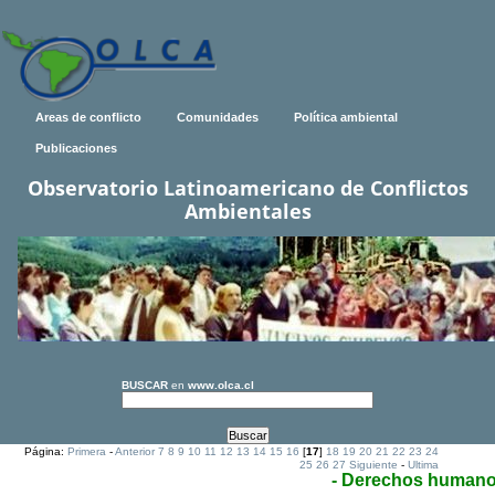
Areas de conflicto
Comunidades
Política ambiental
Publicaciones
Observatorio Latinoamericano de Conflictos
Ambientales
BUSCAR
en
www.olca.cl
Página:
Primera
-
Anterior
7
8
9
10
11
12
13
14
15
16
[
17
]
18
19
20
21
22
23
24
25
26
27
Siguiente
-
Ultima
- Derechos human