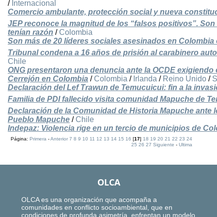
/
Internacional
Comercio ambulante, protección social y nueva constitu
JEP reconoce la magnitud de los “falsos positivos”. Son 
tenían razón
/
Colombia
Son más de 20 líderes sociales asesinados en Colombia
Tribunal condena a 16 años de prisión al carabinero auto
Chile
ONG presentaron una denuncia ante la OCDE exigiendo el
Cerrejón en Colombia
/
Colombia
/
Irlanda
/
Reino Unido
/
S
Declaración del Lef Trawun de Temucuicui: fin a la invasió
Familia de PDI fallecido visita comunidad Mapuche de T
Declaración de la Comunidad de Historia Mapuche ante lo
Pueblo Mapuche
/
Chile
Indepaz: Violencia rige en un tercio de municipios de Co
Página:
Primera
-
Anterior
7
8
9
10
11
12
13
14
15
16
[
17
]
18
19
20
21
22
23
24
25
26
27
Siguiente
-
Ultima
OLCA
OLCA es una organización que acompaña a
comunidades en conflicto socioambiental, que en
condiciones de profunda asimetría, enfrentan un modelo