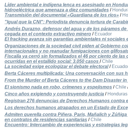
Líder ambiental e indígena lenca es asesinado en Hondu
hidroeléctrica que amenaza a diez comunidades
/
Hondur
Transmisión del documental «Guardiana de los ríos»
/
Ho
"Igual que la CNI": Periodista denuncia tortura de Carab
Andrés Durazno, defensor del agua y de los páramos de 
cegada en el contexto extractivo minero
/
Ecuador
El fracking avanza sin garantías ambientales ni sociale
Organizaciones de la sociedad civil piden al Gobierno c
internacionales y no reanudar fumigaciones con glifosat
Fiscalía ya cerró sin formalizados el 46 por ciento de la
ocurridas en el estallido social: 3.050 casos
/
Chile
La sociedad exige ecologizar el debate electoral
/
Ecuado
Berta Cáceres multiplicada: Una conversación con sus h
From the Murder of Berta Cáceres to the Dam Disaster in
El sionismo nada en robo, crímenes y espejismos
/
Chile
Cinco años exigiendo y construyendo justicia
/
Honduras
Registran 276 denuncias de Derechos Humanos contra 
Los derechos humanos atrapados en un Estado de Exce
Admiten querella contra Piñera, Paris, Mañalich y Zúñiga
en contratos de residencias sanitarias
/
Chile
Encuentro: Intercambio de experiencias y estrategias lega