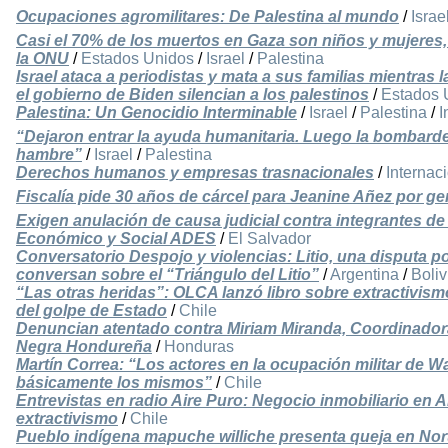
Ocupaciones agromilitares: De Palestina al mundo
/
Israe
Casi el 70% de los muertos en Gaza son niños y mujeres
la ONU
/
Estados Unidos
/
Israel
/
Palestina
Israel ataca a periodistas y mata a sus familias mientra
el gobierno de Biden silencian a los palestinos
/
Estados 
Palestina: Un Genocidio Interminable
/
Israel
/
Palestina
/
I
“Dejaron entrar la ayuda humanitaria. Luego la bombard
hambre”
/
Israel
/
Palestina
Derechos humanos y empresas trasnacionales
/
Internac
Fiscalía pide 30 años de cárcel para Jeanine Añez por g
Exigen anulación de causa judicial contra integrantes de
Económico y Social ADES
/
El Salvador
Conversatorio Despojo y violencias: Litio, una disputa po
conversan sobre el “Triángulo del Litio”
/
Argentina
/
Boliv
“Las otras heridas”: OLCA lanzó libro sobre extractivis
del golpe de Estado
/
Chile
Denuncian atentado contra Miriam Miranda, Coordinadora
Negra Hondureña
/
Honduras
Martín Correa: “Los actores en la ocupación militar de W
básicamente los mismos”
/
Chile
Entrevistas en radio Aire Puro: Negocio inmobiliario en A
extractivismo
/
Chile
Pueblo indígena mapuche williche presenta queja en Noru