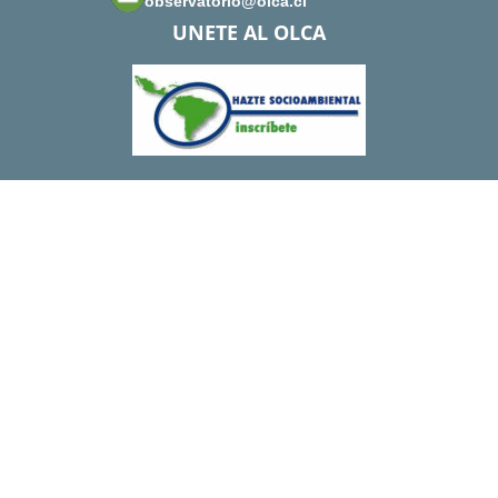
observatorio@olca.cl
UNETE AL OLCA