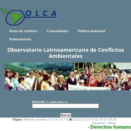
Areas de conflicto
Comunidades
Política ambiental
Publicaciones
Observatorio Latinoamericano de Conflictos
Ambientales
BUSCAR
en
www.olca.cl
Página:
Primera
-
Anterior
1
2
3
4
5
6
7
8
[
9
]
10
11
12
13
14
15
16
17
18
19
Siguiente
-
Ultima
- Derechos human