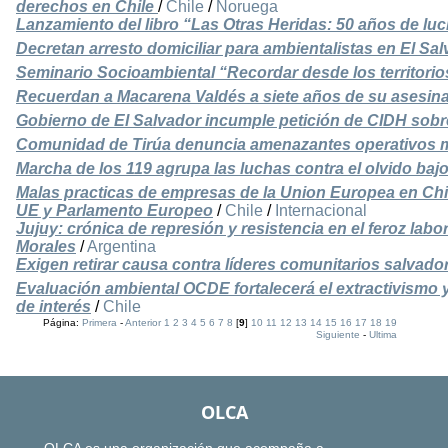
derechos en Chile
/
Chile
/
Noruega
Lanzamiento del libro “Las Otras Heridas: 50 años de lu
Decretan arresto domiciliar para ambientalistas en El Sa
Seminario Socioambiental “Recordar desde los territorio
Recuerdan a Macarena Valdés a siete años de su asesin
Gobierno de El Salvador incumple petición de CIDH sobr
Comunidad de Tirúa denuncia amenazantes operativos mili
Marcha de los 119 agrupa las luchas contra el olvido bajo
Malas practicas de empresas de la Union Europea en C
UE y Parlamento Europeo
/
Chile
/
Internacional
Jujuy: crónica de represión y resistencia en el feroz lab
Morales
/
Argentina
Exigen retirar causa contra líderes comunitarios salvad
Evaluación ambiental OCDE fortalecerá el extractivismo y
de interés
/
Chile
Página:
Primera
-
Anterior
1
2
3
4
5
6
7
8
[
9
]
10
11
12
13
14
15
16
17
18
19
Siguiente
-
Ultima
OLCA