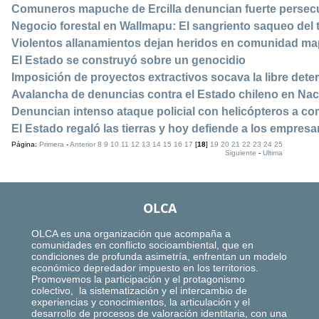
Comuneros mapuche de Ercilla denuncian fuerte persecu
Negocio forestal en Wallmapu: El sangriento saqueo del 
Violentos allanamientos dejan heridos en comunidad map
El Estado se construyó sobre un genocidio
Imposición de proyectos extractivos socava la libre det
Avalancha de denuncias contra el Estado chileno en Na
Denuncian intenso ataque policial con helicópteros a 
El Estado regaló las tierras y hoy defiende a los empresa
Página:
Primera
-
Anterior
8
9
10
11
12
13
14
15
16
17
[
18
]
19
20
21
22
23
24
25
Siguiente
-
Ultima
OLCA
OLCA es una organización que acompaña a
comunidades en conflicto socioambiental, que en
condiciones de profunda asimetría, enfrentan un modelo
económico depredador impuesto en los territorios.
Promovemos la participación y el protagonismo
colectivo, la sistematización y el intercambio de
experiencias y conocimientos, la articulación y el
desarrollo de procesos de valoración identitaria, con una