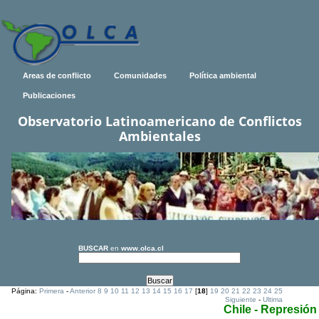
Areas de conflicto
Comunidades
Política ambiental
Publicaciones
Observatorio Latinoamericano de Conflictos
Ambientales
BUSCAR
en
www.olca.cl
Página:
Primera
-
Anterior
8
9
10
11
12
13
14
15
16
17
[
18
]
19
20
21
22
23
24
25
Siguiente
-
Ultima
Chile - Represión