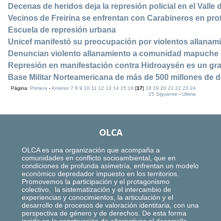
Decenas de heridos deja la represión policial en el Valle
Vecinos de Freirina se enfrentan con Carabineros en pr
Escuela de represión urbana
Unicef manifestó su preocupación por violentos allan
Denuncian violento allanamiento a comunidad mapuche
Represión en manifestación contra Hidroaysén es un gra
Base Militar Norteamericana de más de 500 millones de 
Página:
Primera
-
Anterior
7
8
9
10
11
12
13
14
15
16
[
17
]
18
19
20
21
22
23
24
25
Siguiente
-
Ultima
OLCA
OLCA es una organización que acompaña a
comunidades en conflicto socioambiental, que en
condiciones de profunda asimetría, enfrentan un modelo
económico depredador impuesto en los territorios.
Promovemos la participación y el protagonismo
colectivo, la sistematización y el intercambio de
experiencias y conocimientos, la articulación y el
desarrollo de procesos de valoración identitaria, con una
perspectiva de género y de derechos. De esta forma