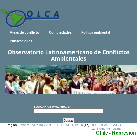
Areas de conflicto
Comunidades
Política ambiental
Publicaciones
Observatorio Latinoamericano de Conflictos
Ambientales
BUSCAR
en
www.olca.cl
Página:
Primera
-
Anterior
7
8
9
10
11
12
13
14
15
16
[
17
]
18
19
20
21
22
23
24
25
Siguiente
-
Ultima
Chile - Represión