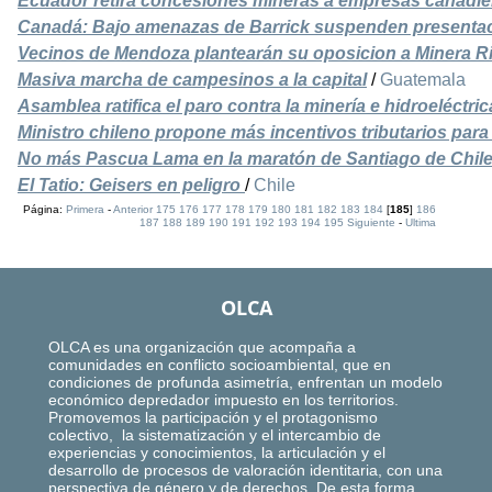
Ecuador retira concesiones mineras a empresas canadie
Canadá: Bajo amenazas de Barrick suspenden presentaci
Vecinos de Mendoza plantearán su oposicion a Minera R
Masiva marcha de campesinos a la capital
/
Guatemala
Asamblea ratifica el paro contra la minería e hidroeléctri
Ministro chileno propone más incentivos tributarios par
No más Pascua Lama en la maratón de Santiago de Chil
El Tatio: Geisers en peligro
/
Chile
Página:
Primera
-
Anterior
175
176
177
178
179
180
181
182
183
184
[
185
]
186
187
188
189
190
191
192
193
194
195
Siguiente
-
Ultima
OLCA
OLCA es una organización que acompaña a
comunidades en conflicto socioambiental, que en
condiciones de profunda asimetría, enfrentan un modelo
económico depredador impuesto en los territorios.
Promovemos la participación y el protagonismo
colectivo, la sistematización y el intercambio de
experiencias y conocimientos, la articulación y el
desarrollo de procesos de valoración identitaria, con una
perspectiva de género y de derechos. De esta forma