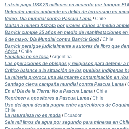
Luksic paga US$ 23 millones en acuerdo por tranque El
Defender medio ambiente es delito de terrorismo en mina
Video: Dia mundial contra Pascua Lama
/
Chile
Multan a minera Xstrata por graves daños al medio ambi
Barrick cumple 25 años en medio de manifestaciones en 
6 de mayo: Día Mundial contra Barrick Gold
/
Chile
Barrick persigue judicialmente a autores de libro que d
Africa
/
Chile
Famatina no se toca
/
Argentina
Las operaciones de obispos y religiosos para detener a h
Crítico balance a la situación de los pueblos indígenas h
La minería provoca una alarmante contaminación en ríos
Santiago cierra campaña mundial contra Pascua Lama
/
En el Dia de la Tierra: No a Pascua Lama
/
Chile
Reprimen a opositores a Pascua Lama
/
Chile
Uso del agua desata pugna entre agricultores de Coqui
Chile
La naturaleza no es muda
/
Ecuador
Seis mil litros de agua por segundo para mineras en Chil