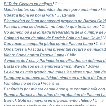
El Tatio: Geisers en peligro
/
Chile
Manifestantes son detenidos durante paro antiminero
/
E
Nuestra lucha es por la vida
/
Guatemala
Electricidad chilena abastecerá proyecto de Barrick Gold
Pascua Lama se desinfla: no todo lo que brilla es oro
/
Ch
No adherimos a la jornada preparatoria de la cumbre de 
Colapsó pared de mina de Barrick Gold en Lake Cowal
/
A
Convocan a campaña global contra Pascua Lama
/
Chile
Opositores a Pascua Lama presentan recurso de nulidad
Video: Suma contra Pascua Lama
/
Chile
Aymaras de Arica y Parinacota movilizados en defensa d
Basta de abusos de la empresa Sinchi Wayra
/
Bolivia
La alerta es más grande que todas las alertas que han d
Paraguay promueve actividad minera en un foro de Toro
Famatina no se toca
/
Argentina
Escándalo por minera canadiense que contaminaría con 
Funan a Barrick a dos años de aprobación de Pascua L
Barrick Gold es mayoría en el parlamento chileno
/
Chile