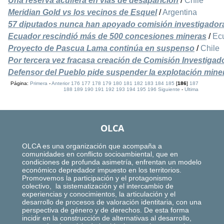
Una reserva acuífera en vías de desaparición
/
Chile
Meridian Gold vs los vecinos de Esquel
/
Argentina
57 diputados nunca han apoyado comisión investigado
Ecuador rescindió más de 500 concesiones mineras
/
Ec
Proyecto de Pascua Lama continúa en suspenso
/
Chile
Por tercera vez fracasa creación de Comisión Investiga
Defensor del Pueblo pide suspender la explotación mine
Página:
Primera
-
Anterior
176
177
178
179
180
181
182
183
184
185
[
186
]
187
188
189
190
191
192
193
194
195
196
Siguiente
-
Ultima
OLCA
OLCA es una organización que acompaña a
comunidades en conflicto socioambiental, que en
condiciones de profunda asimetría, enfrentan un modelo
económico depredador impuesto en los territorios.
Promovemos la participación y el protagonismo
colectivo, la sistematización y el intercambio de
experiencias y conocimientos, la articulación y el
desarrollo de procesos de valoración identitaria, con una
perspectiva de género y de derechos. De esta forma
incidir en la construcción de alternativas al desarrollo,