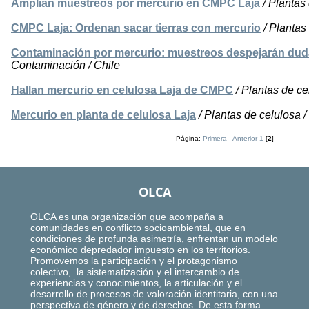
Amplían muestreos por mercurio en CMPC Laja
/ Plantas
CMPC Laja: Ordenan sacar tierras con mercurio
/ Plantas
Contaminación por mercurio: muestreos despejarán du
Contaminación / Chile
Hallan mercurio en celulosa Laja de CMPC
/ Plantas de ce
Mercurio en planta de celulosa Laja
/ Plantas de celulosa 
Página:
Primera
-
Anterior
1
[
2
]
OLCA
OLCA es una organización que acompaña a
comunidades en conflicto socioambiental, que en
condiciones de profunda asimetría, enfrentan un modelo
económico depredador impuesto en los territorios.
Promovemos la participación y el protagonismo
colectivo, la sistematización y el intercambio de
experiencias y conocimientos, la articulación y el
desarrollo de procesos de valoración identitaria, con una
perspectiva de género y de derechos. De esta forma