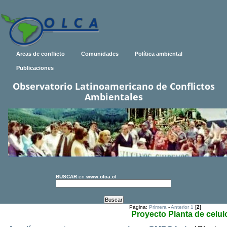
Areas de conflicto
Comunidades
Política ambiental
Publicaciones
Observatorio Latinoamericano de Conflictos
Ambientales
BUSCAR
en
www.olca.cl
Página:
Primera
-
Anterior
1
[
2
]
Proyecto Planta de celul