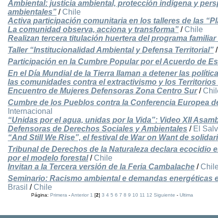
Ambiental: justicia ambiental, protección indígena y pers
ambientales”
/
Chile
Activa participación comunitaria en los talleres de las 
La comunidad observa, acciona y transforma”
/
Chile
Realizan tercera titulación huertera del programa familia
Taller “Institucionalidad Ambiental y Defensa Territorial”
Participación en la Cumbre Popular por el Acuerdo de E
En el Día Mundial de la Tierra llaman a detener las polític
las comunidades contra el extractivismo y los Territorios 
Encuentro de Mujeres Defensoras Zona Centro Sur
/
Chil
Cumbre de los Pueblos contra la Conferencia Europea d
Internacional
“Unidas por el agua, unidas por la Vida”: Video XII Asa
Defensoras de Derechos Sociales y Ambientales
/
El Sal
“And Still We Rise”, el festival de War on Want de solidar
Tribunal de Derechos de la Naturaleza declara ecocidio 
por el modelo forestal
/
Chile
Invitan a la Tercera versión de la Feria Cambalache
/
Chil
Seminario: Racismo ambiental e demandas energéticas em
Brasil
/
Chile
Página:
Primera
-
Anterior
1
[
2
]
3
4
5
6
7
8
9
10
11
12
Siguiente
-
Ultima