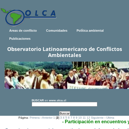
Areas de conflicto
Comunidades
Política ambiental
Publicaciones
Observatorio Latinoamericano de Conflictos
Ambientales
BUSCAR
en
www.olca.cl
Página:
Primera
-
Anterior
1
[
2
]
3
4
5
6
7
8
9
10
11
12
Siguiente
-
Ultima
- Participación en encuentros 