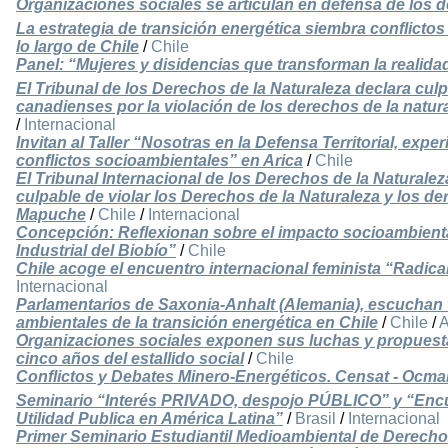
Organizaciones sociales se articulan en defensa de los 
La estrategia de transición energética siembra conflictos
lo largo de Chile
/
Chile
Panel: “Mujeres y disidencias que transforman la realida
El Tribunal de los Derechos de la Naturaleza declara cu
canadienses por la violación de los derechos de la natu
/
Internacional
Invitan al Taller “Nosotras en la Defensa Territorial, exp
conflictos socioambientales” en Arica
/
Chile
El Tribunal Internacional de los Derechos de la Naturalez
culpable de violar los Derechos de la Naturaleza y los d
Mapuche
/
Chile
/
Internacional
Concepción: Reflexionan sobre el impacto socioambienta
Industrial del Biobío”
/
Chile
Chile acoge el encuentro internacional feminista “Radica
Internacional
Parlamentarios de Saxonia-Anhalt (Alemania), escuchan 
ambientales de la transición energética en Chile
/
Chile
/
A
Organizaciones sociales exponen sus luchas y propuestas
cinco años del estallido social
/
Chile
Conflictos y Debates Minero-Energéticos. Censat - Ocmal
Seminario “Interés PRIVADO, despojo PÚBLICO” y “Encu
Utilidad Publica en América Latina”
/
Brasil
/
Internacional
Primer Seminario Estudiantil Medioambiental de Derecho