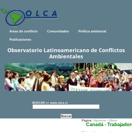
Areas de conflicto
Comunidades
Política ambiental
Publicaciones
Observatorio Latinoamericano de Conflictos
Ambientales
BUSCAR
en
www.olca.cl
Página:
Siguiente
-
Ultima
Canadá - Trabajador