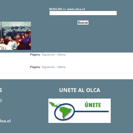
BUSCAR
en
www.olca.cl
Página:
Siguiente
-
Ultima
Página:
Siguiente
-
Ultima
S
UNETE AL OLCA
0
ca.cl