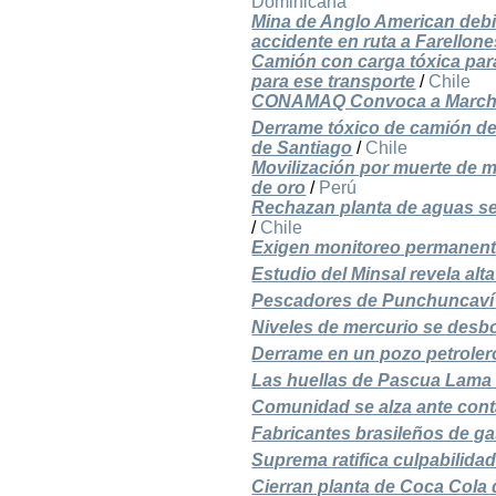
Dominicana
Mina de Anglo American debi
accidente en ruta a Farellone
Camión con carga tóxica para
para ese transporte
/
Chile
CONAMAQ Convoca a Marcha 
Derrame tóxico de camión de
de Santiago
/
Chile
Movilización por muerte de 
de oro
/
Perú
Rechazan planta de aguas s
/
Chile
Exigen monitoreo permanent
Estudio del Minsal revela alt
Pescadores de Punchuncaví d
Niveles de mercurio se des
Derrame en un pozo petroler
Las huellas de Pascua Lama e
Comunidad se alza ante con
Fabricantes brasileños de g
Suprema ratifica culpabilida
Cierran planta de Coca Col