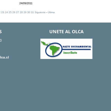
24/09/2011
2
23
24
25
26
27
28
29
30
31
Siguiente
-
Ultima
S
UNETE AL OLCA
0
ca.cl