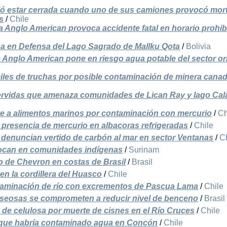
ó estar cerrada cuando uno de sus camiones provocó mort
s
/
Chile
 Anglo American provoca accidente fatal en horario prohi
en Defensa del Lago Sagrado de Mallku Qota
/
Bolivia
 Anglo American pone en riesgo agua potable del sector or
miles de truchas por posible contaminación de minera cana
ervidas que amenaza comunidades de Lican Ray y lago Cal
e a alimentos marinos por contaminación con mercurio
/
Ch
a presencia de mercurio en albacoras refrigeradas
/
Chile
enuncian vertido de carbón al mar en sector Ventanas
/
C
bocan en comunidades indígenas
/
Surinam
o de Chevron en costas de Brasil
/
Brasil
n la cordillera del Huasco
/
Chile
taminación de río con excrementos de Pascua Lama
/
Chile
aseosas se comprometen a reducir nivel de benceno
/
Brasil
d de celulosa por muerte de cisnes en el Río Cruces
/
Chile
a que habría contaminado agua en Concón
/
Chile