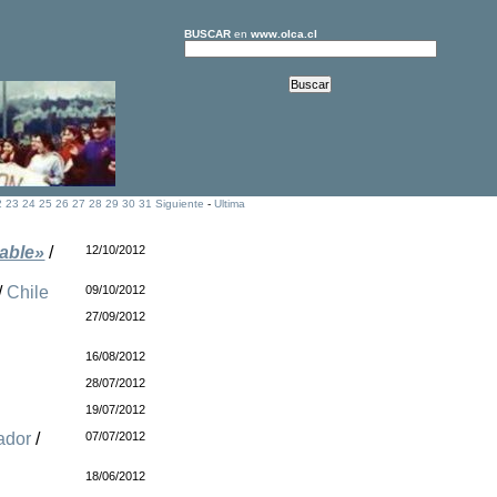
BUSCAR
en
www.olca.cl
2
23
24
25
26
27
28
29
30
31
Siguiente
-
Ultima
table»
/
12/10/2012
/
Chile
09/10/2012
27/09/2012
16/08/2012
28/07/2012
19/07/2012
ador
/
07/07/2012
18/06/2012