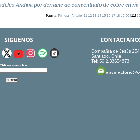
Codelco Andina por derrame de concentrado de cobre en río
Página:
Primera
-
Anterior
11
12
13
14
15
16
17
18
19
20
[
21
]
2
SIGUENOS
CONTACTANO
Compañía de Jesús 254
Santiago, Chile.
Tel: 56.2.33654873
CAR
en
www.olca.cl
observatorio@ol