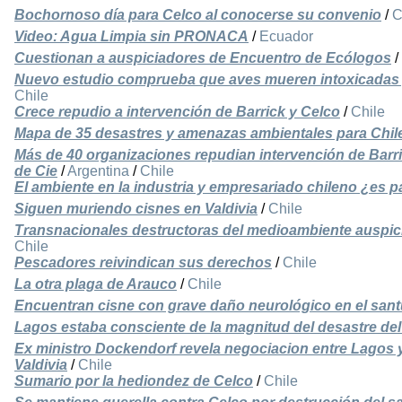
Bochornoso día para Celco al conocerse su convenio
/
C
Video: Agua Limpia sin PRONACA
/
Ecuador
Cuestionan a auspiciadores de Encuentro de Ecólogos
/
Nuevo estudio comprueba que aves mueren intoxicadas 
Chile
Crece repudio a intervención de Barrick y Celco
/
Chile
Mapa de 35 desastres y amenazas ambientales para Chil
Más de 40 organizaciones repudian intervención de Barri
de Cie
/
Argentina
/
Chile
El ambiente en la industria y empresariado chileno ¿es p
Siguen muriendo cisnes en Valdivia
/
Chile
Transnacionales destructoras del medioambiente auspici
Chile
Pescadores reivindican sus derechos
/
Chile
La otra plaga de Arauco
/
Chile
Encuentran cisne con grave daño neurológico en el sant
Lagos estaba consciente de la magnitud del desastre del
Ex ministro Dockendorf revela negociacion entre Lagos y
Valdivia
/
Chile
Sumario por la hediondez de Celco
/
Chile