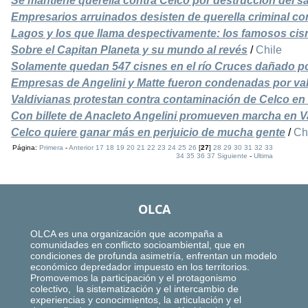
Se mantiene querella contra Celco por destrucción del sa
Empresarios arruinados desisten de querella criminal co
Lagos y los que llama despectivamente: los famosos cis
Sobre el Capitan Planeta y su mundo al revés
/
Chile
Solamente quedan 547 cisnes en el río Cruces dañado p
Empresas de Angelini y Matte fueron condenadas por va
Valdivianas protestan contra contaminación de Celco en
Con billete de Anacleto Angelini promueven marcha en Va
Celco quiere ganar más en perjuicio de mucha gente
/
Ch
Página:
Primera
-
Anterior
17
18
19
20
21
22
23
24
25
26
[
27
]
28
29
30
31
32
33
34
35
36
37
Siguiente
-
Ultima
OLCA
OLCA es una organización que acompaña a
comunidades en conflicto socioambiental, que en
condiciones de profunda asimetría, enfrentan un modelo
económico depredador impuesto en los territorios.
Promovemos la participación y el protagonismo
colectivo, la sistematización y el intercambio de
experiencias y conocimientos, la articulación y el