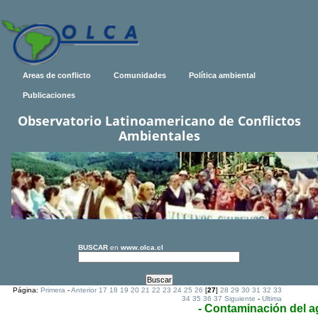
Areas de conflicto
Comunidades
Política ambiental
Publicaciones
Observatorio Latinoamericano de Conflictos
Ambientales
BUSCAR
en
www.olca.cl
Página:
Primera
-
Anterior
17
18
19
20
21
22
23
24
25
26
[
27
]
28
29
30
31
32
33
34
35
36
37
Siguiente
-
Ultima
- Contaminación del 