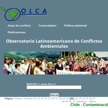
Areas de conflicto
Comunidades
Política ambiental
Publicaciones
Observatorio Latinoamericano de Conflictos
Ambientales
BUSCAR
en
www.olca.cl
Página:
Primera
-
Anterior
11
12
13
14
15
16
17
18
19
20
[
21
]
22
23
24
25
26
27
28
29
30
31
Siguiente
-
Ultima
Chile - Contaminaci