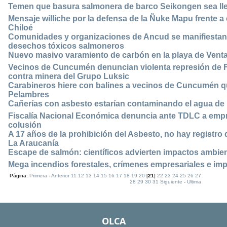
Temen que basura salmonera de barco Seikongen sea ll
Mensaje williche por la defensa de la Ñuke Mapu frente 
Chiloé
Comunidades y organizaciones de Ancud se manifiestan
desechos tóxicos salmoneros
Nuevo masivo varamiento de carbón en la playa de Vent
Vecinos de Cuncumén denuncian violenta represión de F
contra minera del Grupo Luksic
Carabineros hiere con balines a vecinos de Cuncumén q
Pelambres
Cañerías con asbesto estarían contaminando el agua de 
Fiscalía Nacional Económica denuncia ante TDLC a empre
colusión
A 17 años de la prohibición del Asbesto, no hay registro d
La Araucanía
Escape de salmón: científicos advierten impactos ambient
Mega incendios forestales, crímenes empresariales e im
Página:
Primera
-
Anterior
11
12
13
14
15
16
17
18
19
20
[
21
]
22
23
24
25
26
27
28
29
30
31
Siguiente
-
Ultima
OLCA