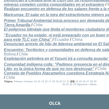
Denuncian a Canadá ante la CIDH por su responsabilida
mineras cometen contra comunidades en el extranjero
/
Realizan encuentro en defensa de los salares frente a la m
Maricunga: El salar en la mira del extractivismo minero pa
Primer Tribunal Ambiental inicia proceso por demanda d
Tierra Amarilla
/
Chile
El peligroso blindaje que limita el monitoreo ciudadano 
“Ecuador no ha estado, ni está preparado con un buen ma
para este TLC con China”
/
Ecuador
/
China
Denuncian arresto de hijo de lideresa ambiental en El Sa
Encuentro: Territorios y comunidades en defensa de salare
Bolivia
/
Chile
Explotación petrolera en el Yasuní irá a consulta popul
Comunidad indígena colla: “Pedimos presencia en el dire
Litio, es la única forma de que no nos destruyan”
/
Chile
Consejo de Pueblos Atacameños cuestiona Estrategia Nac
/
Chile
Página:
Primera
-
Anterior
13
14
15
16
17
18
19
20
21
22
[
23
]
24
25
26
27
28
29
30
31
32
33
Siguiente
-
Ultima
OLCA