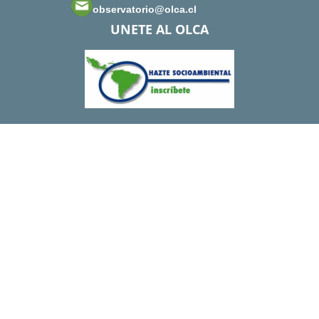
observatorio@olca.cl
UNETE AL OLCA