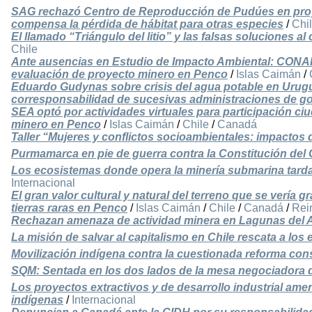
SAG rechazó Centro de Reproducción de Pudúes en proyec
compensa la pérdida de hábitat para otras especies
/
Chi
El llamado “Triángulo del litio” y las falsas soluciones a
Chile
Ante ausencias en Estudio de Impacto Ambiental: CONAF 
evaluación de proyecto minero en Penco
/
Islas Caimán
/
Eduardo Gudynas sobre crisis del agua potable en Urug
corresponsabilidad de sucesivas administraciones de g
SEA optó por actividades virtuales para participación c
minero en Penco
/
Islas Caimán
/
Chile
/
Canadá
Taller “Mujeres y conflictos socioambientales: impactos 
Purmamarca en pie de guerra contra la Constitución del
Los ecosistemas donde opera la minería submarina tarda
Internacional
El gran valor cultural y natural del terreno que se vería 
tierras raras en Penco
/
Islas Caimán
/
Chile
/
Canadá
/
Rei
Rechazan amenaza de actividad minera en Lagunas del A
La misión de salvar al capitalismo en Chile rescata a los 
Movilización indígena contra la cuestionada reforma cons
SQM: Sentada en los dos lados de la mesa negociadora de
Los proyectos extractivos y de desarrollo industrial ame
indígenas
/
Internacional