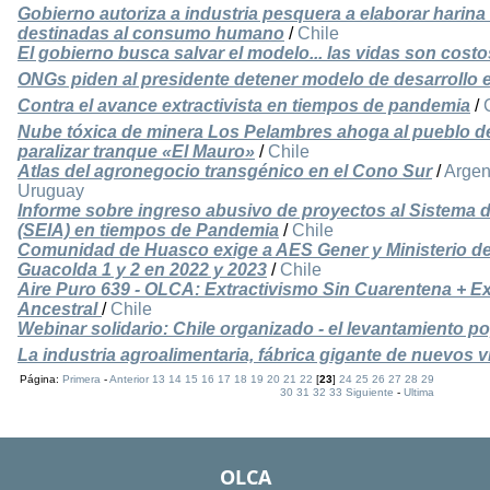
Gobierno autoriza a industria pesquera a elaborar harina
destinadas al consumo humano
/
Chile
El gobierno busca salvar el modelo... las vidas son costo
ONGs piden al presidente detener modelo de desarrollo e
Contra el avance extractivista en tiempos de pandemia
/
Nube tóxica de minera Los Pelambres ahoga al pueblo de
paralizar tranque «El Mauro»
/
Chile
Atlas del agronegocio transgénico en el Cono Sur
/
Argen
Uruguay
Informe sobre ingreso abusivo de proyectos al Sistema 
(SEIA) en tiempos de Pandemia
/
Chile
Comunidad de Huasco exige a AES Gener y Ministerio de E
Guacolda 1 y 2 en 2022 y 2023
/
Chile
Aire Puro 639 - OLCA: Extractivismo Sin Cuarentena + E
Ancestral
/
Chile
Webinar solidario: Chile organizado - el levantamiento p
La industria agroalimentaria, fábrica gigante de nuevos v
Página:
Primera
-
Anterior
13
14
15
16
17
18
19
20
21
22
[
23
]
24
25
26
27
28
29
30
31
32
33
Siguiente
-
Ultima
OLCA