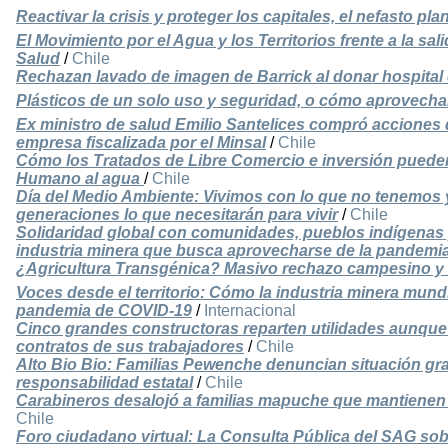
Reactivar la crisis y proteger los capitales, el nefasto pl
El Movimiento por el Agua y los Territorios frente a la sa
Salud
/
Chile
Rechazan lavado de imagen de Barrick al donar hospita
Plásticos de un solo uso y seguridad, o cómo aprovecha
Ex ministro de salud Emilio Santelices compró acciones
empresa fiscalizada por el Minsal
/
Chile
Cómo los Tratados de Libre Comercio e inversión pueden 
Humano al agua
/
Chile
Día del Medio Ambiente: Vivimos con lo que no tenemos y
generaciones lo que necesitarán para vivir
/
Chile
Solidaridad global con comunidades, pueblos indígenas y
industria minera que busca aprovecharse de la pandemi
¿Agricultura Transgénica? Masivo rechazo campesino y 
Voces desde el territorio: Cómo la industria minera mundi
pandemia de COVID-19
/
Internacional
Cinco grandes constructoras reparten utilidades aunque
contratos de sus trabajadores
/
Chile
Alto Bio Bio: Familias Pewenche denuncian situación gr
responsabilidad estatal
/
Chile
Carabineros desalojó a familias mapuche que mantienen
Chile
Foro ciudadano virtual: La Consulta Pública del SAG so