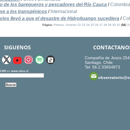
io de los barequeros y pescadores del Río Cauca
/
Colombi
e a los transgénicos
/
Internacional
arios llevó a que el desastre de Hidroituango sucediera
/
Co
Página:
Primera
-
Anterior
22
23
24
25
26
27
28
29
30
31
[
32
]
3
SIGUENOS
CONTACTANO
Compañía de Jesús 254
Santiago, Chile.
Tel: 56.2.33654873
CAR
en
www.olca.cl
observatorio@ol