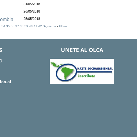
a
31/05/2018
26/05/2018
lombia
25/05/2018
3
34
35
36
37
38
39
40
41
42
Siguiente
-
Ultima
S
UNETE AL OLCA
0
ca.cl