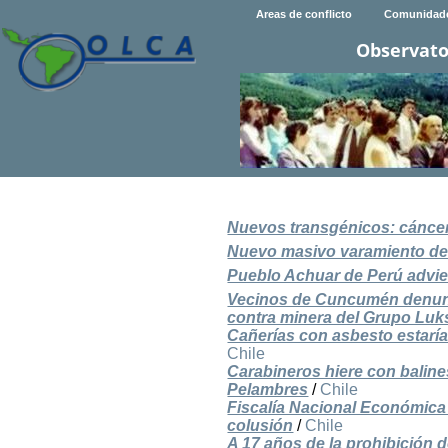
Areas de conflicto
Comunidad
Observato
Nuevos transgénicos: cáncer
Nuevo masivo varamiento de 
Pueblo Achuar de Perú advie
Vecinos de Cuncumén denunci
contra minera del Grupo Luk
Cañerías con asbesto estarí
Chile
Carabineros hiere con balin
Pelambres
/
Chile
Fiscalía Nacional Económica
colusión
/
Chile
A 17 años de la prohibición d