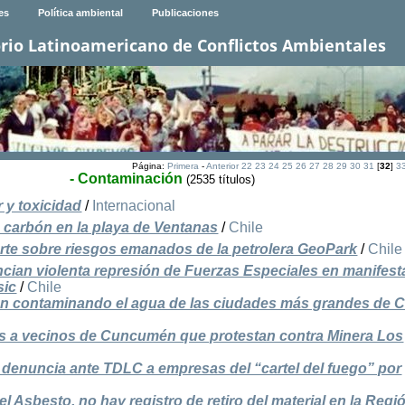
es
Política ambiental
Publicaciones
rio Latinoamericano de Conflictos Ambientales
Página:
Primera
-
Anterior
22
23
24
25
26
27
28
29
30
31
[
32
]
3
- Contaminación
(2535 títulos)
 y toxicidad
/
Internacional
carbón en la playa de Ventanas
/
Chile
rte sobre riesgos emanados de la petrolera GeoPark
/
Chile
an violenta represión de Fuerzas Especiales en manifest
sic
/
Chile
an contaminando el agua de las ciudades más grandes de C
es a vecinos de Cuncumén que protestan contra Minera Los
 denuncia ante TDLC a empresas del “cartel del fuego” por
el Asbesto, no hay registro de retiro del material en la Regi