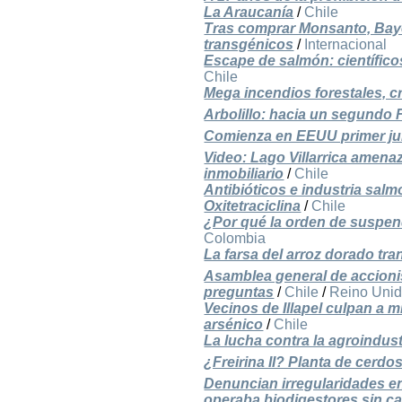
La Araucanía
/
Chile
Tras comprar Monsanto, Baye
transgénicos
/
Internacional
Escape de salmón: científico
Chile
Mega incendios forestales, 
Arbolillo: hacia un segundo F
Comienza en EEUU primer jui
Video: Lago Villarrica amen
inmobiliario
/
Chile
Antibióticos e industria sal
Oxitetraciclina
/
Chile
¿Por qué la orden de suspen
Colombia
La farsa del arroz dorado tr
Asamblea general de accioni
preguntas
/
Chile
/
Reino Uni
Vecinos de Illapel culpan a
arsénico
/
Chile
La lucha contra la agroindust
¿Freirina II? Planta de cerdos
Denuncian irregularidades e
operaba biodigestores sin ca