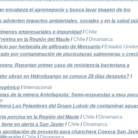
r encabeza el agronegocio y busca lavar imagen de los
s advierten impactos ambientales, sociales y en la salud pú
crímenes empresariales e impunidad
/
Chile
reirina en la Región del Maule
/
Chile
/
Dinamarca
cio por herbicida de glifosato de Monsanto
/
Estados Unido
azado por contaminación de piscicuturas salmoneras y crec
monera: Reportan primer caso de resistencia bacteriana a
der obras en Hidroituango se conoce 28 días después?
/
ansgénico
/
Internacional
stas de la minera Antofagasta: Semi-respuestas a muy poc
do
 minera Los Pelambres del Grupo Luksic de contaminar agua
ria porcina en la Región del Maule
/
Chile
/
Dinamarca
 tiene en alerta a San Javier
/
Chile
/
Dinamarca
n aprobación de proyecto para chanchera Coexca San Javi
lificación
/
Chile
/
Dinamarca