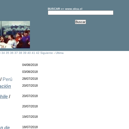
BUSCAR
en
www.olca.cl
3
34
35
36
37
38
39
40
41
42
Siguiente
-
Ultima
04/08/2018
03/08/2018
/
Perú
28/07/2018
ación
20/07/2018
hile
/
20/07/2018
20/07/2018
19/07/2018
ón de
18/07/2018