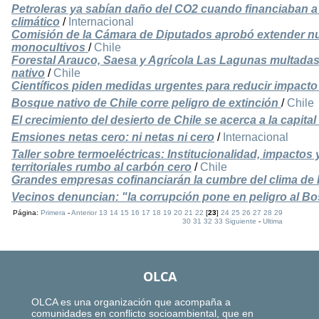
Petroleras ya sabían daño del CO2 cuando financiaban a 
climático
/
Internacional
Comisión de la Cámara de Diputados aprobó extender nue
monocultivos
/
Chile
Forestal Arauco, Saesa y Agrícola Las Lagunas multadas
nativo
/
Chile
Científicos piden medidas urgentes para reducir impacto
Bosque nativo de Chile corre peligro de extinción
/
Chile
El crecimiento del desierto de Chile se acerca a la capital
Emsiones netas cero: ni netas ni cero
/
Internacional
Taller sobre termoeléctricas: Institucionalidad, impactos 
territoriales rumbo al carbón cero
/
Chile
Grandes empresas cofinanciarán la cumbre del clima de 
Vecinos denuncian: "la corrupción pone en peligro al B
Página:
Primera
-
Anterior
13
14
15
16
17
18
19
20
21
22
[
23
]
24
25
26
27
28
29
30
31
32
33
Siguiente
-
Ultima
OLCA
OLCA es una organización que acompaña a
comunidades en conflicto socioambiental, que en