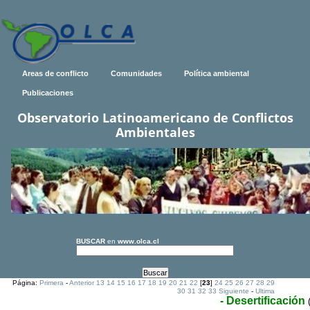
Areas de conflicto
Comunidades
Política ambiental
Publicaciones
Observatorio Latinoamericano de Conflictos
Ambientales
BUSCAR
en
www.olca.cl
Página:
Primera
-
Anterior
13
14
15
16
17
18
19
20
21
22
[
23
]
24
25
26
27
28
29
30
31
32
33
Siguiente
-
Ultima
- Desertificación