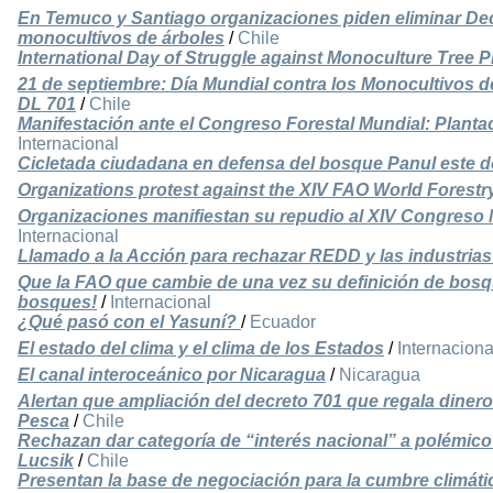
En Temuco y Santiago organizaciones piden eliminar Dec
monocultivos de árboles
/
Chile
International Day of Struggle against Monoculture Tree P
21 de septiembre: Día Mundial contra los Monocultivos d
DL 701
/
Chile
Manifestación ante el Congreso Forestal Mundial: Plant
Internacional
Cicletada ciudadana en defensa del bosque Panul este 
Organizations protest against the XIV FAO World Forest
Organizaciones manifiestan su repudio al XIV Congreso 
Internacional
Llamado a la Acción para rechazar REDD y las industrias
Que la FAO que cambie de una vez su definición de bosq
bosques!
/
Internacional
¿Qué pasó con el Yasuní?
/
Ecuador
El estado del clima y el clima de los Estados
/
Internaciona
El canal interoceánico por Nicaragua
/
Nicaragua
Alertan que ampliación del decreto 701 que regala dinero
Pesca
/
Chile
Rechazan dar categoría de “interés nacional” a polémic
Lucsik
/
Chile
Presentan la base de negociación para la cumbre climáti